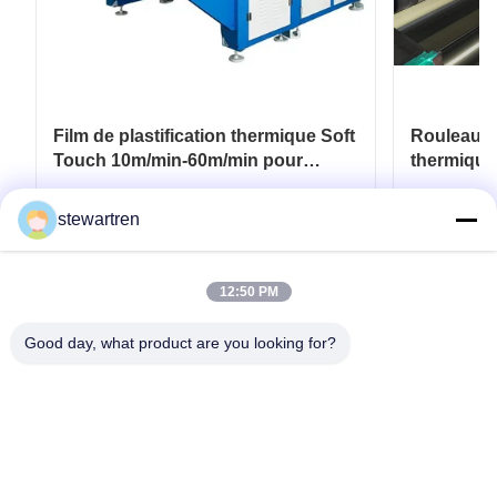
Film de plastification thermique Soft
Rouleau de
Touch 10m/min-60m/min pour
thermique
emballage souple
pour revêt
de papier
Obtenez le meilleur prix
Ob
stewartren
12:50 PM
Good day, what product are you looking for?
Télégramme: 0086-592-5503592
E-mail: sales@after-printing.com
Unité 2601, n° 13, route Jinzhong, district de Huli, Xiamen, Chine