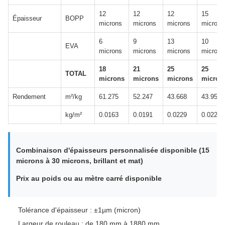
12
12
12
15
Épaisseur
BOPP
microns
microns
microns
microns
6
9
13
10
EVA
microns
microns
microns
microns
18
21
25
25
TOTAL
microns
microns
microns
micron
Rendement
m²/kg
61.275
52.247
43.668
43.956
kg/m²
0.0163
0.0191
0.0229
0.0228
Combinaison d'épaisseurs personnalisée disponible (15
microns à 30 microns, brillant et mat)
Prix au poids ou au mètre carré disponible
Tolérance d'épaisseur : ±1µm (micron)
Largeur de rouleau : de 180 mm à 1880 mm