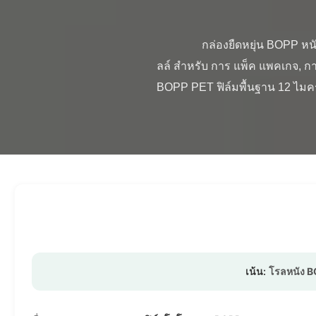
                กล่องยืดหยุ่น BOPP หนังโฮโลแกรฟิก มีขนาด: 280mm × 3000m, 445mm × 3000m ภาพรวมสินค้า หนัง โฮโลแกรฟิค รอ
ลล์ สําหรับ การ แพ็ค แพคเกจ, กา
BOPP PET ฟิล์มพื้นฐาน 12 ไม
เน้น:
โรลหนัง