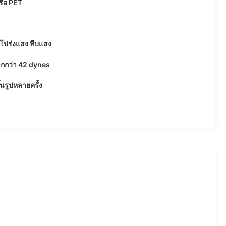
ือ PET
 โปร่งแสง ทึบแสง
มากกว่า 42 dynes
้นรูปหลายครั้ง