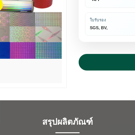
ใบรับรอง
SGS, BV,
สรุปผลิตภัณฑ์