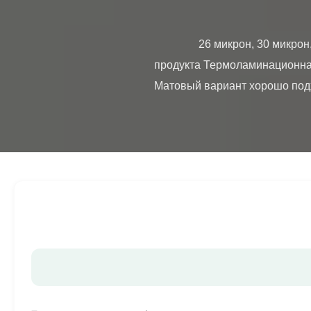
                26 микрон, 30 микрон, 36 микрон, устойчивая к царапинам пленка, БОПП термопленка, антицарапающая Обзор 
продукта Термоламинационная
Матовый вариант хорошо подхо