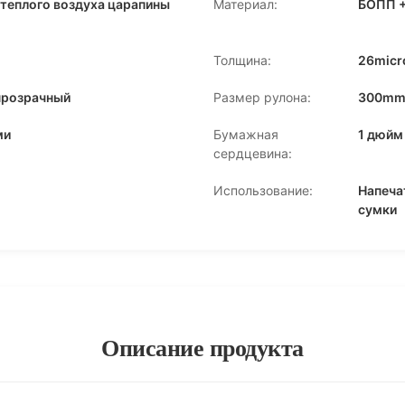
теплого воздуха царапины
Материал:
БОПП +
Толщина:
26micro
прозрачный
Размер рулона:
300mm*
ми
Бумажная
1 дюйм
сердцевина:
Использование:
Напеча
сумки
Описание продукта