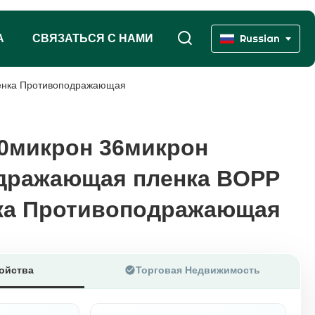
А
СВЯЗАТЬСЯ С НАМИ
Russian
енка Противоподражающая
0микрон 36микрон
0микрон 36микрон
дражающая пленка BOPP
дражающая пленка BOPP
ка Противоподражающая
ка Противоподражающая
ойства
Торговая Недвижимость