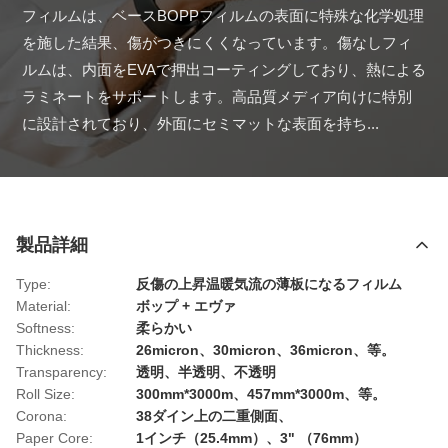
フィルムは、ベースBOPPフィルムの表面に特殊な化学処理
を施した結果、傷がつきにくくなっています。傷なしフィ
ルムは、内面をEVAで押出コーティングしており、熱による
ラミネートをサポートします。高品質メディア向けに特別
に設計されており、外面にセミマットな表面を持ち...
製品詳細
Type:
反傷の上昇温暖気流の薄板になるフィルム
Material:
ボップ + エヴァ
Softness:
柔らかい
Thickness:
26micron、30micron、36micron、等。
Transparency:
透明、半透明、不透明
Roll Size:
300mm*3000m、457mm*3000m、等。
Corona:
38ダイン上の二重側面、
Paper Core:
1インチ（25.4mm）、3" （76mm）