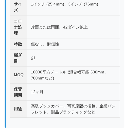
サイ
1インチ (25.4mm)、3インチ (76mm)
ズ
コロ
ナ処
片面または両面、42ダイン以上
理
特徴
傷なし、耐傷性
継ぎ
≦1
目
10000平方メートル (混合幅可能 500mm、
MOQ
700mmなど)
保管
12ヶ月
期間
高級ブックカバー、写真原版の梱包、企業パン
用途
フレット、製品ブランディングなど