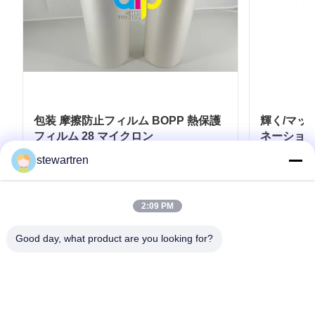
包装 摩擦防止フィルム BOPP 熱保護
輝く/マッ
フィルム 28 マイクロン
ネーショ
stewartren
お問い合わせ
2:09 PM
Good day, what product are you looking for?
テレ: 0086-592-5503592
電子メール: sales@after-printing.com
中国厦门市湖里区金钟路13号2601单元