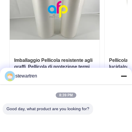
Imballaggio Pellicola resistente agli
Pellicola 
graffi, Pellicola di protezione termica
lucida/opa
BOPP 28 micron
stewartren
Ottenga il migliore prezzo
Ott
8:39 PM
Good day, what product are you looking for?
tel: 0086-592-5503592
E-mail: sales@after-printing.com