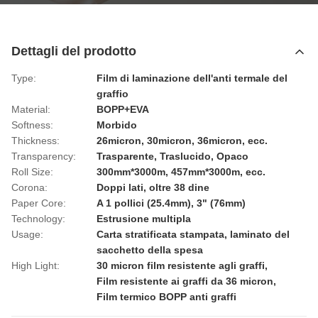
Dettagli del prodotto
Type:
Film di laminazione dell'anti termale del
graffio
Material:
BOPP+EVA
Softness:
Morbido
Thickness:
26micron, 30micron, 36micron, ecc.
Transparency:
Trasparente, Traslucido, Opaco
Roll Size:
300mm*3000m, 457mm*3000m, ecc.
Corona:
Doppi lati, oltre 38 dine
Paper Core:
A 1 pollici (25.4mm), 3" (76mm)
Technology:
Estrusione multipla
Usage:
Carta stratificata stampata, laminato del
sacchetto della spesa
High Light:
30 micron film resistente agli graffi
,
Film resistente ai graffi da 36 micron
,
Film termico BOPP anti graffi