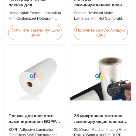
пленка для
ламинированная пленка,
ламинирования
устойчивая к царапинам
Holographic Pattern Lamination
Scratch Resistant Matte
шаблонов
Film Customized Hologram
Laminate Film Hot Stamp-able
Logo Service BOPP
Scratch Resistant Matte
Holographic Pattern Lamination
Laminate Film for Printing Paper
Получите самую лучшую
Получите самую лучшую
цену
цену
Film for Shopping Bags
and Cardboard Scratch resistant
Packaging offers fantastic
matte laminate film is one of the
packaging effects, particularly
plastic laminate films we
for applications requiring eye-
produce, featuring excellent
catching designs to enhance
anti-scuff properties. It is
brand exposure and create vivid
available for both wet and
impressions. We accept ...
thermal ...
Пленка для клеевого
25 микронная матовая
ламинирования BOPP
ламинирующая пленка,
глянцевая матовая
495 мм * 3000 м
BOPP Adhesive Lamination
25 Micron Matt Laminating Film
прозрачная для
ЛАМИНАЦИОННАЯ
Film Gloss Matt Transparent for
Roll, 495mm × 3000m BOPP