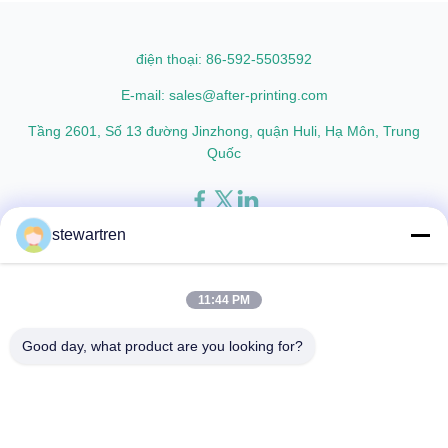
who are building excellent
applications. This high-quality
reputations in their ...
film enhances both the
appearance and durability ...
điện thoại: 86-592-5503592
E-mail: sales@after-printing.com
Tầng 2601, Số 13 đường Jinzhong, quận Huli, Hạ Môn, Trung
Quốc
stewartren
Trang chủ
Các sản phẩm
về chúng tôi
tham quan nhà máy
Kiểm soát chất lượng
Liên hệ với chúng tôi
Yêu cầu Đặt giá
11:44 PM
© 2026 Xiamen After-printing Finishing Supplies Co.,Ltd. All Rights
Good day, what product are you looking for?
Reserved.