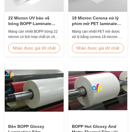
22 Micron UV bảo vệ
18 Micron Corona xử lý
bóng BOPP Laminate
phim mờ PET laminate
phim chống trầy xước
cho thẻ căn cước
Màng cán nhiệt BOPP bóng 22
Màng cán nhiệt PET mờ được
micron có tích hợp chất ức chế
xử lý bằng corona 18 micron hai
tia cực tím, lớp phủ cứng chống
mặt có độ bền kéo cao ≥150
trầy xước, chiều rộng 2000mm
MPa, được thiết kế đặc biệt để
Nhận được giá tốt nhất
Nhận được giá tốt nhất
và độ rõ quang học ≥92%, được
bảo vệ thẻ ID, huy hiệu và thông
thiết kế cho biển hiệu ngoài trời,
tin xác thực với độ bền và liên
áp phích và các ứng dụng hiển
kết vượt trội.
thị dài hạn.
Đèn BOPP Glossy
BOPP Hot Glossy And
Laminating Film
Matte Thermal Film với