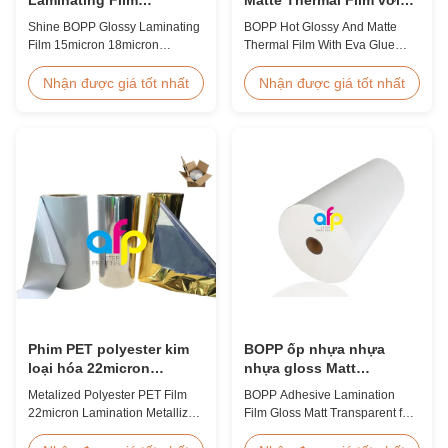
15micron 18micron
keo Eva
Shine BOPP Glossy Laminating
BOPP Hot Glossy And Matte
20micron 23micron
Film 15micron 18micron
Thermal Film With Eva Glue
25micron
20micron 23micron 25micron
Product Overview Non-toxic,
High Gloss Laminate Plastic
pollution-free thermal film
Nhận được giá tốt nhất
Nhận được giá tốt nhất
Roll Thickness 15micron to
featuring high transparency,
30micron Shine BOPP Thermal
excellent gloss, low static
Lamination Film As a
properties, wear resistance,
professional plastic roll supplier
long corona aging life, minimal
for BOPP Thermal Lamination
defects, and easy tear-off
Film, we produce high gloss
characteristics. This product is
laminate rolls that ...
primarily ...
Phim PET polyester kim
BOPP ốp nhựa nhựa
loại hóa 22micron
nhựa gloss Matt
Lamination Metallized
Transparent cho máy
Metalized Polyester PET Film
BOPP Adhesive Lamination
Film Roll
nhựa nhiệt
22micron Lamination Metallized
Film Gloss Matt Transparent for
Film Roll
Thermal Lamination Machine