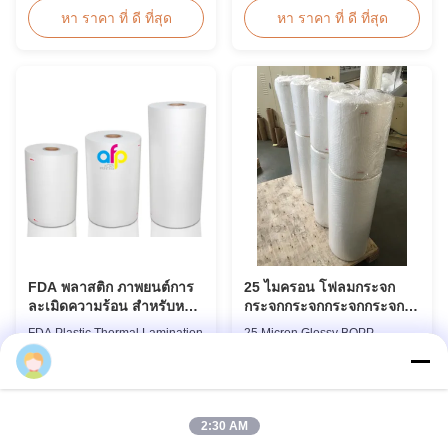
Polyolefin POF Heat Shrink
toxic, pollution-free, high
หา ราคา ที่ ดี ที่สุด
หา ราคา ที่ ดี ที่สุด
Wrap Film is the most widely
transparency and gloss, low
used shrink packaging material
static, wear resistance, long
due to being cost-effective,
ageing of corona, few defects
strong, shape-conforming and
and good tearing off. This
tamper-evident. This clear,
product is mainly used for the
elastic film with smooth texture
composition of printing, bag
is ...
making, adhesive ...
FDA พลาสติก ภาพยนต์การ
25 ไมครอน โฟลมกระจก
ละเมิดความร้อน สําหรับหลัง
กระจกกระจกกระจกกระจก
พิมพ์พิมพ์
กระจกกระจกกระจก
FDA Plastic Thermal Lamination
25 Micron Glossy BOPP
Film For Post Press Printing
Thermal Laminating Film
Laminate Transparent Plastic
Product Overview The BOPP
Roll Thermal Lamination Film
Thermal Lamination Film
หา ราคา ที่ ดี ที่สุด
หา ราคา ที่ ดี ที่สุด
for Post-press Printing Laminate
features exceptional softness for
BOPP Thermal Lamination Film
easy handling and smooth
2:30 AM
Parameter Specification
application. Its transparent