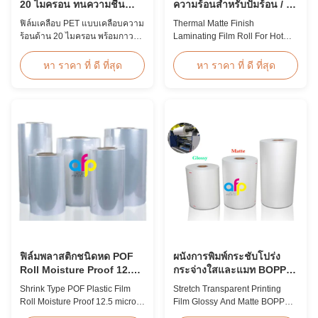
20 ไมครอน ทนความชื้น
ความร้อนสำหรับปั๊มร้อน / ส
EVA
ปอตยูวี
ฟิล์มเคลือบ PET แบบเคลือบความ
Thermal Matte Finish
ร้อนด้าน 20 ไมครอน พร้อมกาว
Laminating Film Roll For Hot
ร้อนละลาย EVA ป้องกันความชื้น
Stamping / Spot UV Product
เหมาะสำหรับการเคลือบบรรจุ
Overview Thermal Roll Matte
หา ราคา ที่ ดี ที่สุด
หา ราคา ที่ ดี ที่สุด
ภัณฑ์แบบยืดหยุ่นที่ความเร็วสูงถึง
Laminating Film 42 Dynes
60 ม./นาที
Double Corona Treatment
Thermal Roll Matte Laminating
Film for Hot Stamping and Spot
UV Product Specifications
Specifications Model No. AFP-
Y18 AFP-Y20 AFP-Y22 AFP-
Y21 ...
ฟิล์มพลาสติกชนิดหด POF
ผนังการพิมพ์กระชับโปร่ง
Roll Moisture Proof 12.5
กระจ่างใสและแมท BOPP
ไมครอน 15 ไมครอน
EVA
Shrink Type POF Plastic Film
Stretch Transparent Printing
Roll Moisture Proof 12.5 micron
Film Glossy And Matte BOPP
15 micron Product Overview
EVA Product Overview Non-