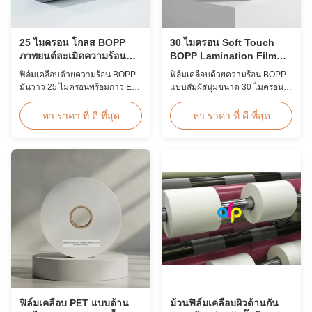
25 ไมครอน โกลส BOPP
30 ไมครอน Soft Touch
ภาพยนต์ละเมิดความร้อน
BOPP Lamination Film
EVA เกาหลี 2200 มม
Double Corona รักษา
ฟิล์มเคลือบด้วยความร้อน BOPP
ฟิล์มเคลือบด้วยความร้อน BOPP
มันวาว 25 ไมครอนพร้อมกาว EVA
แบบสัมผัสนุ่มขนาด 30 ไมครอน
ของเกาหลี ความกว้างสูงสุด 2200
พร้อมการเคลือบโคโรนาสองด้าน
มม. ความต้านทานแรงดึงสูง ≥150
(≥42ไดน์) พื้นผิวสัมผัสที่นุ่มนวล
หา ราคา ที่ ดี ที่สุด
หา ราคา ที่ ดี ที่สุด
MPa เหมาะสำหรับการปกป้อง
เหมาะสำหรับอัลบั้มภาพระดับ
เอกสารและภาพถ่ายด้วยความ
พรีเมียม หนังสืองานแต่งงาน และ
โปร่งใสที่ใสดุจคริสตัล
การตกแต่งภาพพิมพ์ที่หรูหรา
ความกว้างและความยาวที่กำหนด
เองที่มีอยู่
ฟิล์มเคลือบ PET แบบด้าน
ม้วนฟิล์มเคลือบผิวด้านกัน