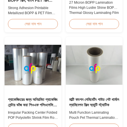
BOPP ফিল্ম, ধাতব PET ফিল্ম
27 Micron BOPP Lamination
প্রস্তুতকারক
Films High Lustre Shine BOPP
Strong Adhesion Printable
Thermal Glossy Laminating Film
Metallized BOPP & PET Film
27micron BOPP Thermal
Printable Gold & Silver
Lamination Film is an
Polyester Metallic/Metalized
সেরা দাম পান
সেরা দাম পান
environmental material which
Film Our metallized thermal
enhances the finished item's
laminating film creates an
value through high transparency
aluminum paper-like finish
and super luster finish. It
when laminated with paper
prevents lamination from being
substrates. Ideal for packaging
pressed, bubbled, and ...
applications including grocery,
medicine, wine boxes, ...
প্যাকেজিংয়ের জন্য অনিয়মিত প্যাকেজিং
মাল্টি ফাংশন লেমিনেটিং পাউচ পেট থার্মাল
সেন্টার ভাঁজ করা পিওএফ পলিওলেফিন
ল্যামিনেশন ফিল্ম অ্যান্টি স্ট্যাটিক
সংকোচন ফিল্ম রোল
Irregular Packing Center Folded
Multi Function Laminating
POF Polyolefin Shrink Film Roll
Pouch Pet Thermal Lamination
For Packaging High Strength
Film Anti Static Product