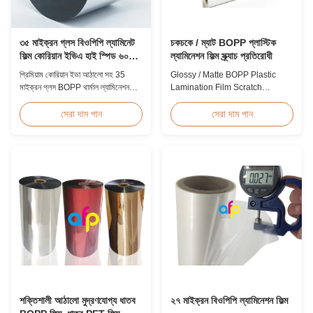
৩৫ মাইক্রন গ্লস বিওপিপি ল্যামিনেট
চকচকে / ম্যাট BOPP প্লাস্টিক
ফিল্ম কোরিয়ান ইভিএ হাই স্পিড ৬০মি/
ল্যামিনেশন ফিল্ম স্ক্র্যাচ প্রতিরোধী
মিনিট
প্রিমিয়াম কোরিয়ান ইভা আঠালো সহ 35
Glossy / Matte BOPP Plastic
মাইক্রন গ্লস BOPP থার্মাল ল্যামিনেশন
Lamination Film Scratch
ফিল্ম, 2200mm প্রস্থ, 60m/min
Resistant Glossy & Matte BOPP
লেমিনেটিং গতি, 92% অপটিক্যাল স্বচ্ছতা,
Plastic Lamination Film Scratch
সেরা দাম পান
সেরা দাম পান
উচ্চ-ভলিউম বইয়ের কভার এবং প্রকাশনার
Resistant Film Product
ল্যামিনেশনের জন্য ডিজাইন করা হয়েছে।
Specifications Item Scratch
Resistant Film Material BOPP +
EVA Roll Width 180mm -
1000mm Thickness 24micron -
32micron Roll Length 300m -
4000m Core Size 1 inch ...
শক্তিশালী আঠালো মুদ্রণযোগ্য ধাতব
২৭ মাইক্রন বিওপিপি ল্যামিনেশন ফিল্ম