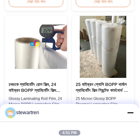
Irregular Packing Center Folded
Overview BOPP Thermal
সেরা দাম পান
সেরা দাম পান
POF Polyolefin Heat Shrink Film
lamination film is workable for
For Packaging Product
different ways of printing,
Overview Product Name:
especially offset printing. It is
Polyolefin POF Heat Shrink
composited of BOPP + EVA.
Wrap FilmMaterial: PP +
BOPP, abbreviation of biaxially
PEShrinkage ratio: over
oriented polypropylene, is the
60%Thickness: 12.5micron ...
base film that ...
চকচকে ল্যামিনেটিং রোল ফিল্ম, 24
25 মাইক্রন গ্লোসি BOPP থার্মাল
মাইক্রন BOPP ল্যামিনেটিং ফিল্ম
ল্যামিনেটিং ফিল্ম প্রিন্টেড কার্ডবোর্ড বা
445mm * 3000m রোল
কাগজ ল্যামিনেটের জন্য
Glossy Laminating Roll Film, 24
25 Micron Glossy BOPP
Micron BOPP Lamination Film
Thermal Laminating Film
445mm × 3000m Roll Product
Product Overview The BOPP
stewartren
Overview Glossy 24micron
Thermal Lamination Film
সেরা দাম পান
সেরা দাম পান
BOPP Thermal Lamination Film,
features exceptional softness for
Roll 445mm Wide 3000m Long
easy handling and smooth
Product Specifications
application. Its transparent
4:51 PM
Specifications Model No. AFP-
quality preserves the visibility of