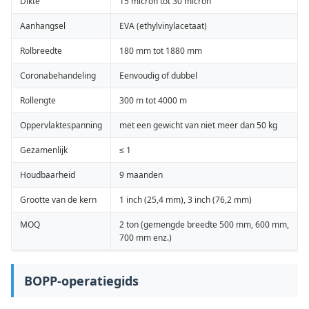
Dikte
15 micron tot 30 micron
Aanhangsel
EVA (ethylvinylacetaat)
Rolbreedte
180 mm tot 1880 mm
Coronabehandeling
Eenvoudig of dubbel
Rollengte
300 m tot 4000 m
Oppervlaktespanning
met een gewicht van niet meer dan 50 kg
Gezamenlijk
≤ 1
Houdbaarheid
9 maanden
Grootte van de kern
1 inch (25,4 mm), 3 inch (76,2 mm)
MOQ
2 ton (gemengde breedte 500 mm, 600 mm,
700 mm enz.)
BOPP-operatiegids