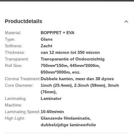
Productdetails
Material:
BOPP/PET + EVA
Type:
Glans
Softness:
Zacht
Thickness:
van 12 micron tot 350 micron
Transparent:
Transparantie of Ondoorzichtig
Roll Size:
750mm*150m, 445mm*2000m,
650mm*3000m, enz.
Corona Treatment:
Dubbele kanten, meer dan 38 dynes
Core Diameter:
1inch (25.4mm), 2.3inch (58mm), 3inch
(76mm),
Laminating
Laminator
Machine:
Laminating Speed:
10-60m/min
High Light:
Glanzende filmlaminatie
,
dubbelzijdige lamineerfolie