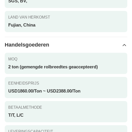
SGS, BV,
LAND VAN HERKOMST
Fujian, China
Handelsgoederen
MOQ
2 ton (gemengde rolbreedtes geaccepteerd)
EENHEIDSPRIJS
USD1860.00/Ton ~ USD2388.00/Ton
BETAALMETHODE
T/T, L/C
LEVERINGSCAPACITEIT