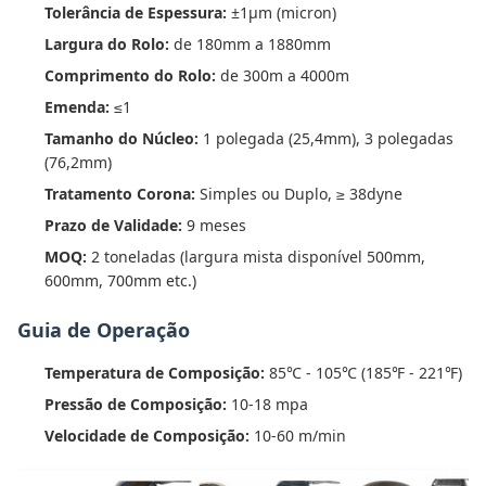
Tolerância de Espessura:
±1μm (micron)
Largura do Rolo:
de 180mm a 1880mm
Comprimento do Rolo:
de 300m a 4000m
Emenda:
≤1
Tamanho do Núcleo:
1 polegada (25,4mm), 3 polegadas
(76,2mm)
Tratamento Corona:
Simples ou Duplo, ≥ 38dyne
Prazo de Validade:
9 meses
MOQ:
2 toneladas (largura mista disponível 500mm,
600mm, 700mm etc.)
Guia de Operação
Temperatura de Composição:
85℃ - 105℃ (185℉ - 221℉)
Pressão de Composição:
10-18 mpa
Velocidade de Composição:
10-60 m/min