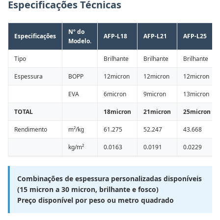
Especificações Técnicas
Nº do
Especificações
AFP-L18
AFP-L21
AFP-L25
Modelo.
Tipo
Brilhante
Brilhante
Brilhante
Espessura
BOPP
12micron
12micron
12micron
EVA
6micron
9micron
13micron
TOTAL
18micron
21micron
25micron
Rendimento
m²/kg
61.275
52.247
43.668
kg/m²
0.0163
0.0191
0.0229
Combinações de espessura personalizadas disponíveis
(15 micron a 30 micron, brilhante e fosco)
Preço disponível por peso ou metro quadrado