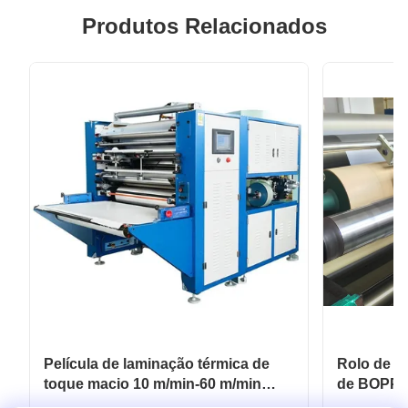
Produtos Relacionados
Película de laminação térmica de
Rolo de pe
toque macio 10 m/min-60 m/min
de BOPP 
Para embalagens flexíveis
revestime