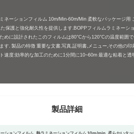
れた保護と強化耐久性を提供します.BOPPフィルムラミネーシ
めに設計されたこのフィルムは80°Cから120°Cの温度範囲
す. 製品の特徴 重要な文書,写真,証明書,メニュー,その他の印
ト速度:効率的な加工のために1分間に10~60m 最適な粘着と透明
製品詳細
ネーションフィルム
,
熱ラミネーションフィルム 10m/min
,
柔らかいタッチ