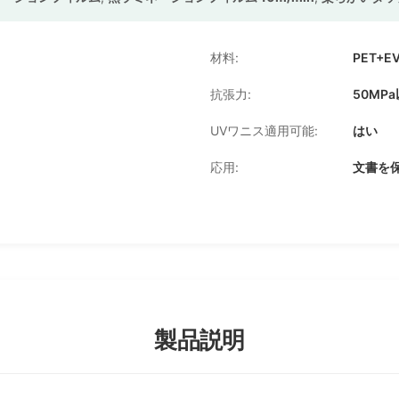
材料:
PET+E
抗張力:
50MP
UVワニス適用可能:
はい
応用:
文書を
製品説明