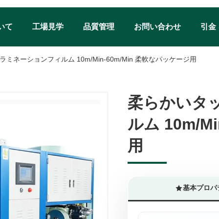
いて
工場見学
品質管理
お問い合わせ
引金
ネーションフィルム 10m/Min-60m/Min 柔軟なパッケージ用
柔らかいタ
柔らかいタ
ルム 10m/M
ルム 10m/M
用
用
基本プロパ