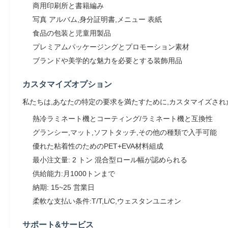
商用印刷所と書籍編み
写真 アルバム,身分証明書,メニュー 表紙
食品の包装と児童用製品
プレミアムパッケージングとプロモーション素材
ブランドや美学的な魅力を必要とする装飾用品
カスタマイズオプション
私たちは,あなたの特定の要求を満たすために,カスタマイズさ
熱冷ラミネート機とコーティング/ラミネート機と互換性
グランシー,マット,ソフトタッチ,その他の種類で入手可能
優れた粘着性のためのPET+EVA材料組成
最小注文量: 2 トン 混合型ロール幅が認められる
供給能力:月1000トンまで
納期: 15~25 営業日
柔軟な支払い条件:T/T,L/C,ウェスタンユニオン
サポート&サービス