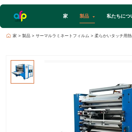
家
製品
私たちにつ
家
>
製品
>
サーマルラミネートフィルム
>
柔らかいタッチ用熱ラミ