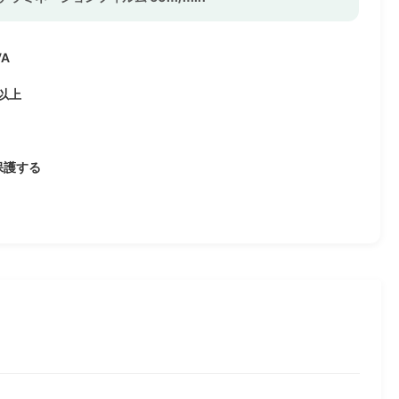
VA
a以上
保護する