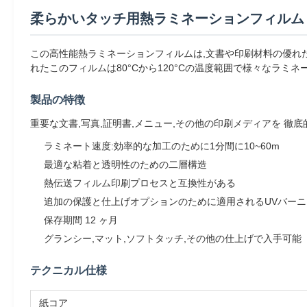
柔らかいタッチ用熱ラミネーションフィルム 10m
この高性能熱ラミネーションフィルムは,文書や印刷材料の優れ
れたこのフィルムは80°Cから120°Cの温度範囲で様々なラミ
製品の特徴
重要な文書,写真,証明書,メニュー,その他の印刷メディアを 徹底的
ラミネート速度:効率的な加工のために1分間に10~60m
最適な粘着と透明性のための二層構造
熱伝送フィルム印刷プロセスと互換性がある
追加の保護と仕上げオプションのために適用されるUVバーニ
保存期間 12 ヶ月
グランシー,マット,ソフトタッチ,その他の仕上げで入手可能
テクニカル仕様
紙コア