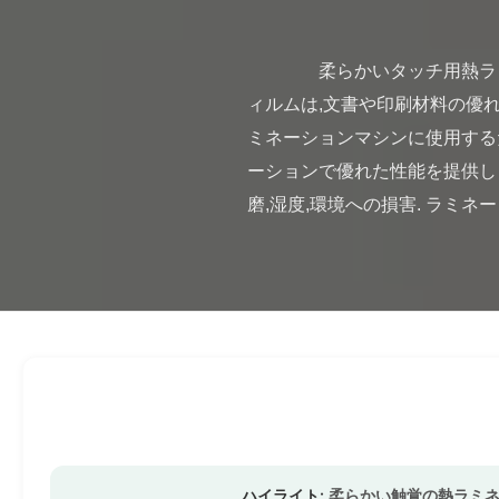
                柔らかいタッチ用熱ラミネーションフィルム 10m/Min-60m/Min 柔軟なパッケージ用 この高性能熱ラミネーションフ
ィルムは,文書や印刷材料の優
ミネーションマシンに使用するた
ーションで優れた性能を提供しま
磨,湿度,環境への損害. ラミネー
ハイライト:
柔らかい触覚の熱ラミ