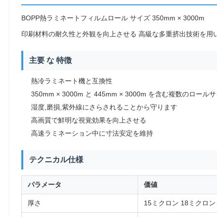
BOPP熱ラミネートフィルムロール サイズ 350mm × 3000m
印刷材料の耐久性と外観を向上させる 高級な多重挤出技術を用
主要 な 特徴
熱冷ラミネート機と互換性
350mm × 3000m と 445mm × 3000m を含む複数のロ
湿度,磨損,紫外線にさらされることから守ります
高画質で鮮明な視覚効果を向上させる
高速ラミネーション中に寸法安定を維持
テクニカル仕様
パラメータ
価値
厚さ
15ミクロン 18ミクロン