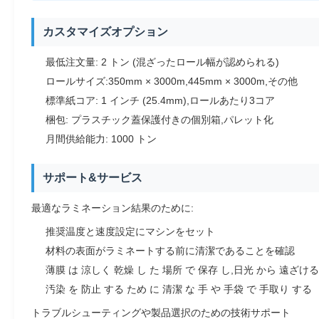
カスタマイズオプション
最低注文量: 2 トン (混ざったロール幅が認められる)
ロールサイズ:350mm × 3000m,445mm × 3000m,その他
標準紙コア: 1 インチ (25.4mm),ロールあたり3コア
梱包: プラスチック蓋保護付きの個別箱,パレット化
月間供給能力: 1000 トン
サポート&サービス
最適なラミネーション結果のために:
推奨温度と速度設定にマシンをセット
材料の表面がラミネートする前に清潔であることを確認
薄膜 は 涼しく 乾燥 し た 場所 で 保存 し,日光 から 遠ざける
汚染 を 防止 する ため に 清潔 な 手 や 手袋 で 手取り する
トラブルシューティングや製品選択のための技術サポート