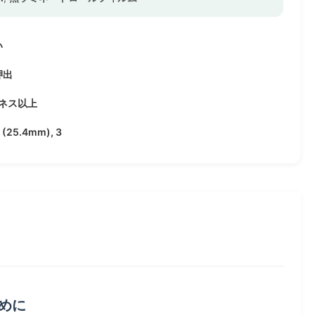
い
押出
ィネス以上
(25.4mm), 3
ために