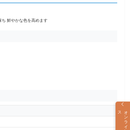
ち 鮮やかな色を高めます
ス
オ
ン
ラ
イ
ン
サ
ービ