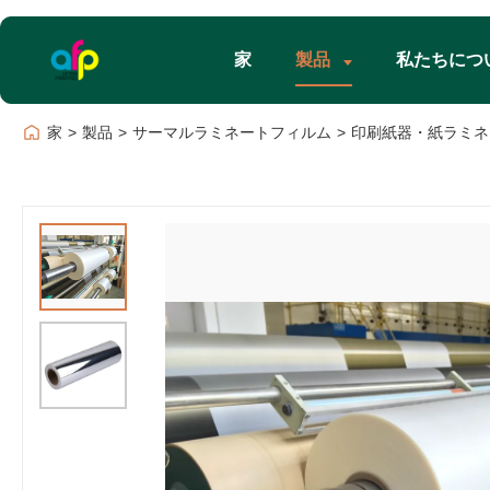
家
製品
私たちにつ
家
>
製品
>
サーマルラミネートフィルム
>
印刷紙器・紙ラミネー