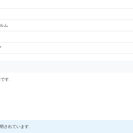
ィルム
ア
です.
を証明されています.