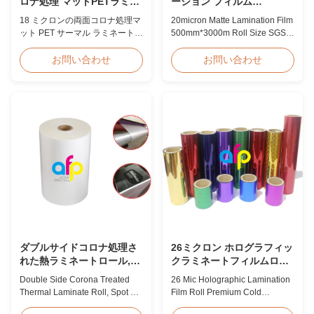
ロナ処理 マットPETラミネ
ーション フィルム
ートフィルム
500mm*3000m のロール サ
18 ミクロンの両面コロナ処理マ
20micron Matte Lamination Film
イズ SGS の証明
ット PET サーマル ラミネート
500mm*3000m Roll Size SGS
フィルムは、150 MPa 以上の高
Certification Product Overview
引張強度を備え、優れた接着性
Hot Sales Chinese Factory Price
お問い合わせ
お問い合わせ
と耐久性を備えた ID カード、バ
20micron Matte Lamination Film
ッジ、資格情報の保護用に特別
achieved top sales quantity
に設計されています。
among 18micron to 30micron
matte lamination film in 2017.
Our competitive advantage
includes offering factory pricing
...
ダブルサイドコロナ処理さ
26ミクロン ホログラフィッ
れた熱ラミネートロール,ス
クラミネートフィルムロー
ポットUV漆熱フィルム
ル、プレミアムコールドラ
Double Side Corona Treated
26 Mic Holographic Lamination
ミネートフィルム包装
Thermal Laminate Roll, Spot UV
Film Roll Premium Cold
Varnish Thermal Film Product
Laminating Film 26mic Premium