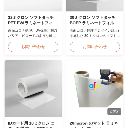
32ミクロン ソフトタッチ
30ミクロン ソフトタッチ
PET EVAラミネートフィル
BOPP ラミネートフィルム
ム UV耐湿性 写真用
ダブルコロナ処理
両面コロナ処理、UV保護、防湿
両面コロナ処理 (42 ダイン以上)
バリア、ビロードのような触感
を施した 30 ミクロンのソフトタ
仕上げを施した32ミクロンのソ
ッチ BOPP サーマル ラミネート
フトタッチPET EVAサーマルラ
フィルム、ベルベットのような
お問い合わせ
お問い合わせ
ミネートフィルムは、プレミア
触感のある仕上がりで、プレミ
ムフォトアルバム、ウェディン
アム フォト アルバム、ウェディ
グブック、および全面的な保護
ング ブック、高級プリント仕上
を必要とする高級パッケージ向
げに最適です。カスタムの幅と
けに設計されています。
長さが利用可能です。
ビデオ
IDカード用 18ミクロン コ
20micron のマット ラミネ