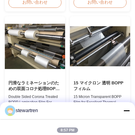
Overview Double Sides Corona
Thermal BOPP Laser
お問い合わせ
お問い合わせ
Treated Thermal Lamination
Holographic Film Holographic
Film, specially designed for
Thermal Laminating Film Base
optimal performance with Spot
Film BOPP PET 18 micron 18
UV Varnish applications.
micron 12 micron 15 micron
Technical Specifications
EVA 6 micron EVA 8 micron EVA
Parameter Specification
12 micron EVA 10 micron
Material PET (Polyester) ...
TOTAL 24 micron TOTAL 26
micron ...
円滑なラミネーションのた
15 マイクロン 透明 BOPP
めの双面コロナ処理BOPP
フィルム
ラミネーションフィルム
Double Sided Corona Treated
15 Micron Transparent BOPP
BOPP Lamination Film For
Film for Excellent Thermal
Smooth Lamination Product
Lamination Product Overview
stewartren
Overview Our Thermal
This highly transparent Thermal
お問い合わせ
お問い合わせ
Lamination Films are
Lamination Film is designed to
manufactured using Multiple
preserve the original color and
Extrusion technology, ensuring
appearance of printed materials.
8:57 PM
superior finish and excellent
Available in multiple