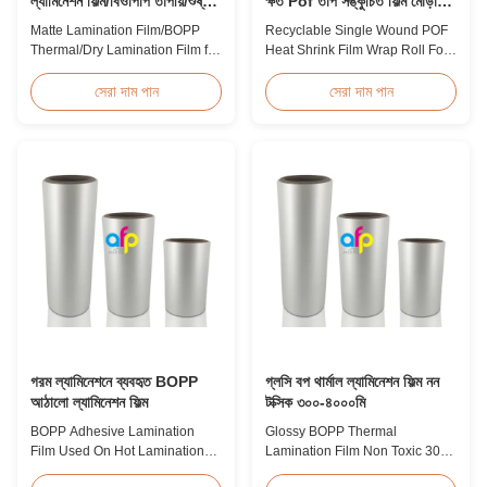
ল্যামিনেশন ফিল্ম/বিওপিপি তাপীয়/শুষ্ক
ক্ষত Pof তাপ সঙ্কুচিত ফিল্ম মোড়ানো
ল্যামিনেশন ফিল্ম
রোল
Matte Lamination Film/BOPP
Recyclable Single Wound POF
Thermal/Dry Lamination Film for
Heat Shrink Film Wrap Roll For
Paper or Plastic Matte
Book Product Overview
Lamination Film/BOPP
Polyolefin POF Heat Shrink
সেরা দাম পান
সেরা দাম পান
Thermal/Dry Lamination Film for
Wrap Film is the most widely
Paper or Plastic Elegant Matt
used shrink packaging material
Lamination Hot Film Double
due to being cost-effective,
Corona Treatment valued
strong, shape-conforming, and
42dynes Excellent Performance
tamper-evident. This clear,
at UV Spot and Hot Stamping!
elastic film with smooth texture
FDA PASSED What is BOPP ...
is composed ...
গরম ল্যামিনেশনে ব্যবহৃত BOPP
গ্লসি বপ থার্মাল ল্যামিনেশন ফিল্ম নন
আঠালো ল্যামিনেশন ফিল্ম
টক্সিক ৩০০-৪০০০মি
BOPP Adhesive Lamination
Glossy BOPP Thermal
Film Used On Hot Lamination
Lamination Film Non Toxic 300-
BOPP Thermal lamination film is
4000m Factory Price Glossy