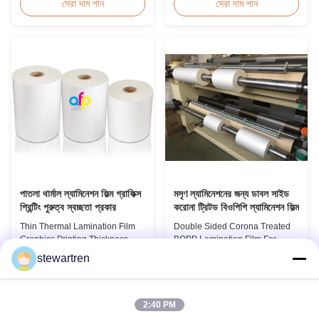
suitable for various printing
BOPP Film For Thermal
সেরা দাম পান
সেরা দাম পান
methods, particularly offset
Lamination Non-toxic, pollution-
printing. It consists of BOPP +
free, high transparency and
EVA composite materials. BOPP
gloss, low static, wear
(biaxially oriented
resistance, long ageing of
polypropylene) serves as the
corona, few defects and good
base film produced through
tearing off. This product is
extrusion coating ...
mainly used for the composition
...
পাতলা থার্মাল ল্যামিনেশন ফিল্ম গ্রাফিক্স
মসৃণ ল্যামিনেশনের জন্য ডাবল সাইড
প্রিন্টিং পুরুত্ব স্বচ্ছতা প্রকার
করোনা ট্রিটড বিওপিপি ল্যামিনেশন ফিল্ম
Thin Thermal Lamination Film
Double Sided Corona Treated
Graphics Printing Thickness
BOPP Lamination Film For
Transparency Type Product
Smooth Lamination Product
stewartren
Overview Soft thin plastic film
Overview Our Thermal
সেরা দাম পান
সেরা দাম পান
thermal lamination film
Lamination Films are
designed for printing graphics
manufactured using Multiple
laminating thickness
Extrusion technology, ensuring
2:40 PM
applications. This thermal
superior finish and excellent