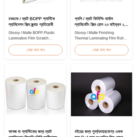
চকচকে / ম্যাট BOPP প্লাস্টিক
গ্লসি / ম্যাট ফিনিশিং থার্মাল
ল্যামিনেশন ফিল্ম স্ক্র্যাচ প্রতিরোধী
ল্যামিনেটিং ফিল্ম রোল ২৩ মাইক্রন ২৫
মাইক্রন
Glossy / Matte BOPP Plastic
Glossy / Matte Finishing
Lamination Film Scratch
Thermal Laminating Film Roll
Resistant Glossy & Matte BOPP
23micron 25micron FDA Quality
Plastic Lamination Film Scratch
Thermal Laminating Film Roll
সেরা দাম পান
সেরা দাম পান
Resistant Film Product
Thermal Laminating Film Roll is
Specifications Item Scratch
used to laminate printed paper
Resistant Film Material BOPP +
or paperboard by heating the
EVA Roll Width 180mm -
coated EVA via roll laminator
1000mm Thickness 24micron -
machines. Available in two
32micron Roll Length 300m -
finishings: Glossy (also called
4000m Core Size 1 inch ...
Bright ...
কাগজ বা প্লাস্টিকের জন্য ম্যাট
বইয়ের জন্য পুনর্ব্যবহারযোগ্য একক