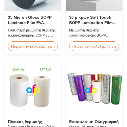
35 Micron Gloss BOPP
30 μικρών Soft Touch
Laminate Film EVA
BOPP Lamination Film
Κορέας Υψηλής
διπλή κορώνα
Γυαλιστερή μεμβράνη θερμικής
Μεμβράνη θερμικής
Ταχύτητας 60m/min
επεξεργασμένη
πλαστικοποίησης BOPP 35
πλαστικοποίησης BOPP
micron με κορεατική κόλλα EVA
μαλακής αφής 30 micron με
κορυφαίας ποιότητας, πλάτος
επεξεργασία κορώνας διπλής
Πάρτε την καλύτερη τιμή
Πάρτε την καλύτερη τιμή
2200 mm, ταχύτητα
όψης (≥42 dynes), βελούδινο
πλαστικοποίησης 60 m/min,
φινίρισμα αφής, ιδανικό για
οπτική διαύγεια 92%,
premium φωτογραφικά
σχεδιασμένη για εξώφυλλο
άλμπουμ, βιβλία γάμου και
βιβλίων μεγάλου όγκου και
φινίρισμα πολυτελείας.
πλαστικοποίηση δημοσίευσης.
Προσαρμοσμένο πλάτος και
μήκος διαθέσιμα.
Πίνακας θερμικής
Εκτυπώσιμη Ολογραφική
λαμινοποίησης υψηλής
Θερμική Μεμβράνη