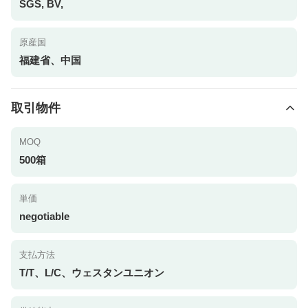
SGS, BV,
原産国
福建省、中国
取引物件
MOQ
500箱
単価
negotiable
支払方法
T/T、L/C、ウェスタンユニオン