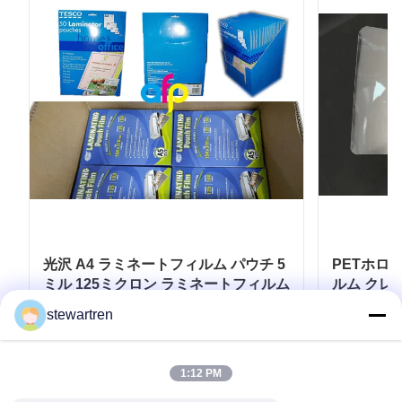
光沢 A4 ラミネートフィルム パウチ 5
PETホロ
ミル 125ミクロン ラミネートフィルム
ルム クレ
イズ
stewartren
お問い合わせ
1:12 PM