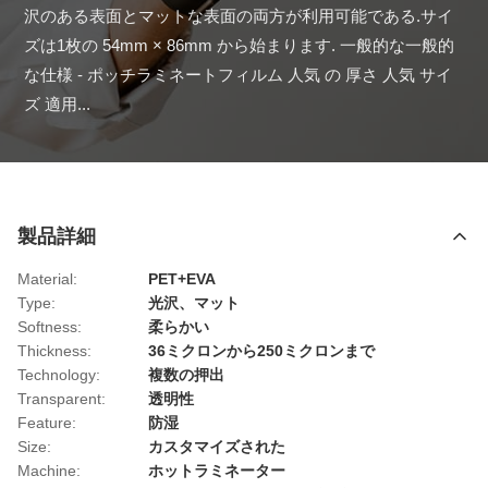
沢のある表面とマットな表面の両方が利用可能である.サイ
ズは1枚の 54mm × 86mm から始まります. 一般的な一般的
な仕様 - ポッチラミネートフィルム 人気 の 厚さ 人気 サイ
ズ 適用...
製品詳細
Material:
PET+EVA
Type:
光沢、マット
Softness:
柔らかい
Thickness:
36ミクロンから250ミクロンまで
Technology:
複数の押出
Transparent:
透明性
Feature:
防湿
Size:
カスタマイズされた
Machine:
ホットラミネーター