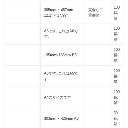
100
305mm × 457mm
完全な二
個/
12.1" × 17.99"
重書簡
箱
100
A6です. これはA6で
個/
す.
箱
100
135mm×188mm B5
個/
箱
100
A5です. これはA5で
個/
す.
箱
100
A4のサイズです
個/
箱
50
303mm × 426mm A3
個/
箱