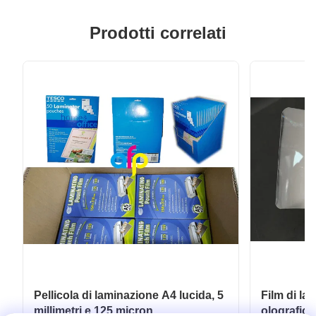
Prodotti correlati
Pellicola di laminazione A4 lucida, 5
Film di la
millimetri e 125 micron.
olografico