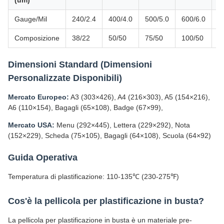
Gauge/Mil
240/2.4
400/4.0
500/5.0
600/6.0
7
Composizione
38/22
50/50
75/50
100/50
1
Dimensioni Standard (Dimensioni
Personalizzate Disponibili)
Mercato Europeo:
A3 (303×426), A4 (216×303), A5 (154×216),
A6 (110×154), Bagagli (65×108), Badge (67×99),
Mercato USA:
Menu (292×445), Lettera (229×292), Nota
(152×229), Scheda (75×105), Bagagli (64×108), Scuola (64×92)
Guida Operativa
Temperatura di plastificazione: 110-135℃ (230-275℉)
Cos'è la pellicola per plastificazione in busta?
La pellicola per plastificazione in busta è un materiale pre-