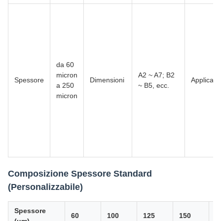
da 60
micron
A2 ~ A7; B2
Spessore
Dimensioni
Applicazi
a 250
~ B5, ecc.
micron
Composizione Spessore Standard
(Personalizzabile)
Spessore
60
100
125
150
1
(um)