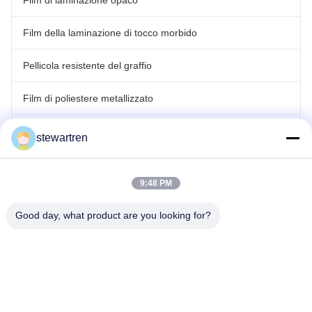
Film di laminazione opaco
Film della laminazione di tocco morbido
Pellicola resistente del graffio
Film di poliestere metallizzato
Film olografico del laser
stewartren
film di laminazione del rotolo
9:48 PM
Good day, what product are you looking for?
tel: 86-592-5503592
E-mail: sales@after-printing.com
Unità 2601 N. 13 Jinzhong Road, Distretto di Huli, Xiamen, Cina