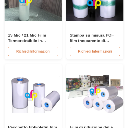
19 Mic / 21 Mic Film
Stampa su misura POF
Termoretraibile in
film trasparente di
poliolefina Larghezza
riduzione, film di
rotolo 200mm - 1600mm
riduzione a centro
Richiedi Informazioni
Richiedi Informazioni
Texture Liscia
trasparente
Pacchetto Polyolefin film
Film di riduzione della