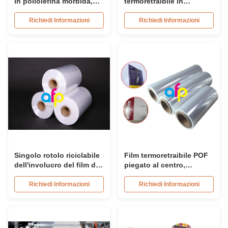
in poliolefina morbida,
termoretraibile in
pellicola termoretraibile
poliolefina popolare 800 -
in poliolefina trasparente
1600m Lunghezza rotolo
Richiedi Informazioni
Richiedi Informazioni
da 12,5 micron
Singolo rotolo riciclabile
Film termoretraibile POF
dell'involucro del film di
piegato al centro,
strizzacervelli di calore di
avvolgimento singolo per
Pof della ferita per il libro
imballaggio, anima in
Richiedi Informazioni
Richiedi Informazioni
carta da 3 pollici