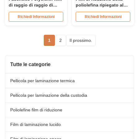
di raggio di raggio di
poliolefina ripiegato al
raggio di raggio di raggio
centro a prova di umidità
di raggio di raggio di
per avvolgimento termico
Richiedi Informazioni
Richiedi Informazioni
raggio di raggio di raggio
1
2
Il prossimo.
Tutte le categorie
Pellicola per laminazione termica
Pellicola per laminazione della custodia
Poliolefine film di riduzione
Film di laminazione lucido