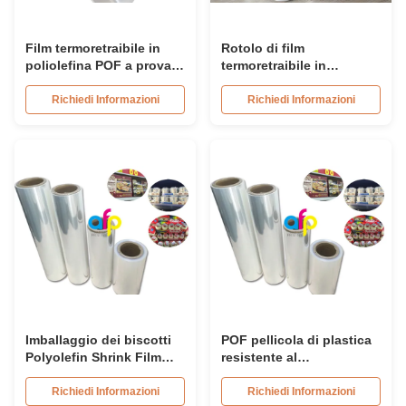
Film termoretraibile in
Rotolo di film
poliolefina POF a prova
termoretraibile in
di umidità per confezioni
poliolefina POF piegato
cosmetiche
per centro di imballaggio
Richiedi Informazioni
Richiedi Informazioni
irregolare per imballaggio
Imballaggio dei biscotti
POF pellicola di plastica
Polyolefin Shrink Film
resistente al
Alta trasparenza Lustro
riscaldamento, resistente
fine
all'umidità, pellicola
Richiedi Informazioni
Richiedi Informazioni