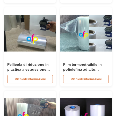
poliesterificata morbida
Pellicola di riduzione in
Film termoretraibile in
plastica a estrussione
poliolefina ad alto
multipla, singolo film di
restringimento 12,5
riduzione in polipropilene
micron 15 micron 19
Richiedi Informazioni
Richiedi Informazioni
a rullo di 30 micron
micron 25 micron