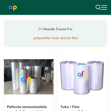
24
Results Found For
polyolefin heat shrink film
Pellicola termoretraibile
Tubo / Film