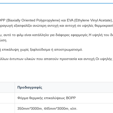
P (Biaxially Oriented Polypropylene) και EVA (Ethylene Vinyl Acetate
ραγωγή εξασφαλίζει ανώτερη αντοχή και αντοχή σε υψηλές θερμοκρασί
, αυτό το φιλμ είναι κατάλληλο για διάφορες εφαρμογές.Η υψηλή του δ
ρώση.
αλή επικάλυψη χωρίς ξεφλούδισμα ή αποστρωματισμό.
ι άλλων έντυπων υλικών που απαιτούν προστασία και αντοχή.Οι υψηλής 
Προδιαγραφές
Φόρμα θερμικής επικαλύψεως BOPP
350mm*3000m, 445mm*3000m, κλπ.