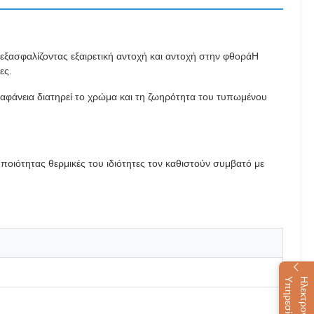
),εξασφαλίζοντας εξαιρετική αντοχή και αντοχή στην φθοράΗ
ες.
ιαφάνεια διατηρεί το χρώμα και τη ζωηρότητα του τυπωμένου
ποιότητας θερμικές του ιδιότητες τον καθιστούν συμβατό με
α
Η
λ
ε
κ
τ
ρ
ο
ν
ι
κ
ή
Υ
π
η
ρ
ε
σ
ί