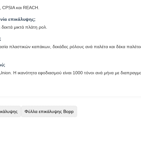
3, CPSIA και REACH.
ινία επικάλυψης;
ι δεκτά μικτά πλάτη ρολ.
;
τασία πλαστικών καπάκων, δεκάδες ρόλους ανά παλέτα και δέκα παλέτε
ού;
Union. Η ικανότητα εφοδιασμού είναι 1000 τόνοι ανά μήνα με διαπραγμα
πικάλυψης
Φύλλα επικάλυψης Bopp