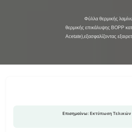
                Φύλλα θερμικής λαμίνωσης BOPP πολλαπλής εκτόξευσης για την τελική εκτύπωση Περιγραφή του προϊόντος Η ταινία 
θερμικής επικάλυψης BOPP κατασ
Acetate),εξασφαλίζοντας εξαιρετ
Επισημαίνω:
Εκτύπωση Τελικών 