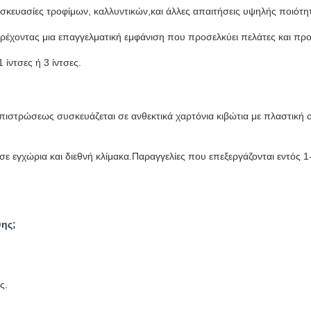
υσκευασίες τροφίμων, καλλυντικών,και άλλες απαιτήσεις υψηλής ποιότ
παρέχοντας μια επαγγελματική εμφάνιση που προσελκύει πελάτες και πρ
ίντσες ή 3 ίντσες.
 επιστρώσεως συσκευάζεται σε ανθεκτικά χαρτόνια κιβώτια με πλαστική
ε εγχώρια και διεθνή κλίμακα.Παραγγελίες που επεξεργάζονται εντός
ψης;
ς.