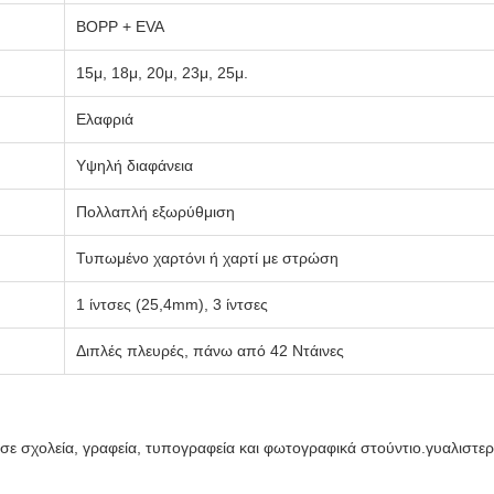
BOPP + EVA
15μ, 18μ, 20μ, 23μ, 25μ.
Ελαφριά
Υψηλή διαφάνεια
Πολλαπλή εξωρύθμιση
Τυπωμένο χαρτόνι ή χαρτί με στρώση
1 ίντσες (25,4mm), 3 ίντσες
Διπλές πλευρές, πάνω από 42 Ντάινες
ε σχολεία, γραφεία, τυπογραφεία και φωτογραφικά στούντιο.γυαλιστερό 