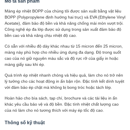
Mô tả sản phẩm
Màng ép nhiệt BOPP của chúng tôi được sản xuất bằng vật liệu
BOPP (Polypropylene định hướng hai trục) và EVA (Ethylene Vinyl
Acetate), đảm bảo độ bền và khả năng chống mài mòn vượt trội.
Công nghệ ép đa lớp được sử dụng trong sản xuất đảm bảo độ
bền cao và khả năng chịu nhiệt độ cao.
Có sẵn với nhiều độ dày khác nhau từ 15 micron đến 25 micron,
màng này phù hợp cho nhiều ứng dụng đa dạng. Độ trong suốt
cao của nó giữ nguyên màu sắc và độ rực rỡ của giấy in hoặc
màng giấy sau khi ép.
Quá trình ép nhiệt nhanh chóng và hiệu quả, làm cho nó trở nên
lý tưởng cho các hoạt động in ấn bận rộn. Đặc tính kết dính tuyệt
vời đảm bảo ép chặt mà không bị bong tróc hoặc tách lớp.
Hoàn hảo cho bìa sách, tạp chí, brochure và các tài liệu in ấn
khác yêu cầu bảo vệ và độ bền. Đặc tính nhiệt chất lượng cao
của nó làm cho nó tương thích với máy ép tốc độ cao.
Thông số kỹ thuật