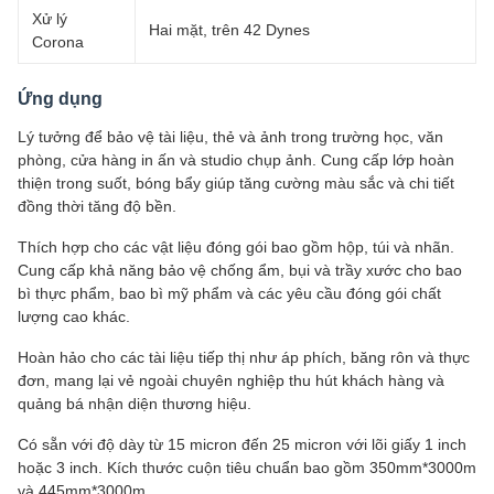
Xử lý
Hai mặt, trên 42 Dynes
Corona
Ứng dụng
Lý tưởng để bảo vệ tài liệu, thẻ và ảnh trong trường học, văn
phòng, cửa hàng in ấn và studio chụp ảnh. Cung cấp lớp hoàn
thiện trong suốt, bóng bẩy giúp tăng cường màu sắc và chi tiết
đồng thời tăng độ bền.
Thích hợp cho các vật liệu đóng gói bao gồm hộp, túi và nhãn.
Cung cấp khả năng bảo vệ chống ẩm, bụi và trầy xước cho bao
bì thực phẩm, bao bì mỹ phẩm và các yêu cầu đóng gói chất
lượng cao khác.
Hoàn hảo cho các tài liệu tiếp thị như áp phích, băng rôn và thực
đơn, mang lại vẻ ngoài chuyên nghiệp thu hút khách hàng và
quảng bá nhận diện thương hiệu.
Có sẵn với độ dày từ 15 micron đến 25 micron với lõi giấy 1 inch
hoặc 3 inch. Kích thước cuộn tiêu chuẩn bao gồm 350mm*3000m
và 445mm*3000m.