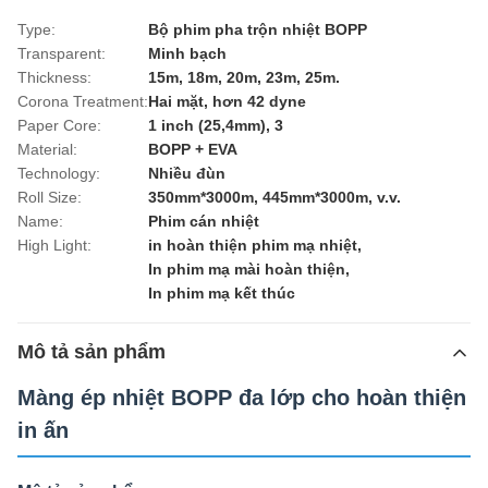
Type:
Bộ phim pha trộn nhiệt BOPP
Transparent:
Minh bạch
Thickness:
15m, 18m, 20m, 23m, 25m.
Corona Treatment:
Hai mặt, hơn 42 dyne
Paper Core:
1 inch (25,4mm), 3
Material:
BOPP + EVA
Technology:
Nhiều đùn
Roll Size:
350mm*3000m, 445mm*3000m, v.v.
Name:
Phim cán nhiệt
High Light:
in hoàn thiện phim mạ nhiệt
,
In phim mạ mài hoàn thiện
,
In phim mạ kết thúc
Mô tả sản phẩm
Màng ép nhiệt BOPP đa lớp cho hoàn thiện
in ấn