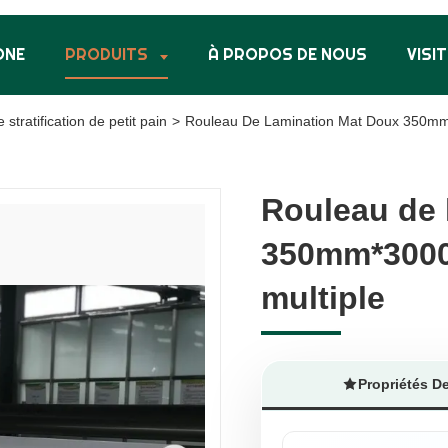
ONE
PRODUITS
À PROPOS DE NOUS
VISIT
e stratification de petit pain
>
Rouleau De Lamination Mat Doux 350mm
Rouleau de 
Rouleau de 
350mm*3000
350mm*3000
multiple
multiple
Propriétés D