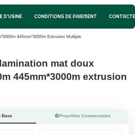
E D'USINE
CONDITIONS DE PAIEMENT
CONTACT
*3000m 445mm*3000m Extrusion Multiple
lamination mat doux
lamination mat doux
m 445mm*3000m extrusion
m 445mm*3000m extrusion
e Base
Propriétés Commerciales