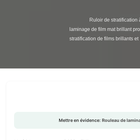
                Ruloir de stratification à matte douce 350 mm*3000 m 445 mm*3000 m Extrusion multiple Fabricant de rouleaux de 
laminage de film mat brillant pr
stratification de films brillants e
Mettre en évidence:
Rouleau de lamin