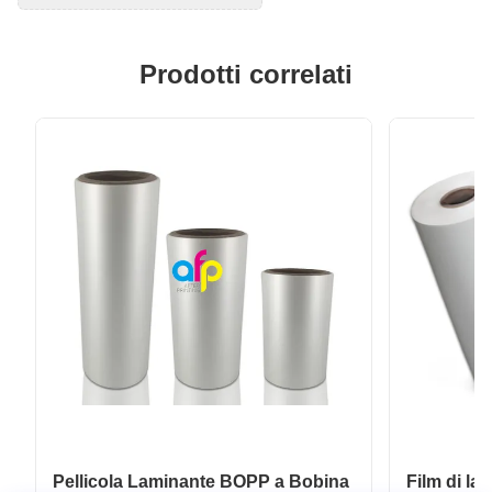
Prodotti correlati
Pellicola Laminante BOPP a Bobina
Film di l