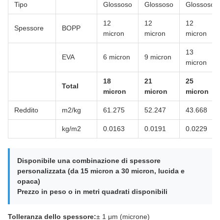
Tipo
Glossoso
Glossoso
Glossoso
12
12
12
Spessore
BOPP
micron
micron
micron
13
EVA
6 micron
9 micron
micron
18
21
25
Total
micron
micron
micron
Reddito
m2/kg
61.275
52.247
43.668
kg/m2
0.0163
0.0191
0.0229
Disponibile una combinazione di spessore
personalizzata (da 15 micron a 30 micron, lucida e
opaca)
Prezzo in peso o in metri quadrati disponibili
Tolleranza dello spessore:
± 1 μm (microne)