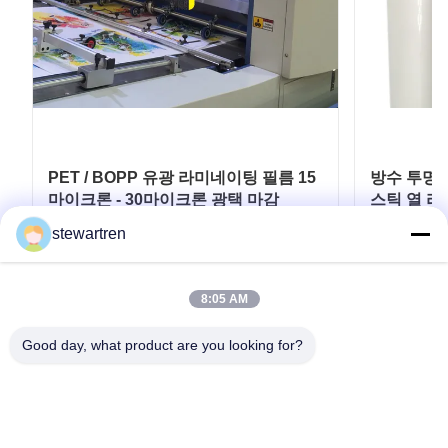
PET / BOPP 유광 라미네이팅 필름 15
방수 투명 
마이크론 - 30마이크론 광택 마감
스틱 열 
stewartren
최고의 가격을 얻으십시오
최
8:05 AM
Good day, what product are you looking for?
전화: 0086-592-5503592
이메일: sales@after-printing.com