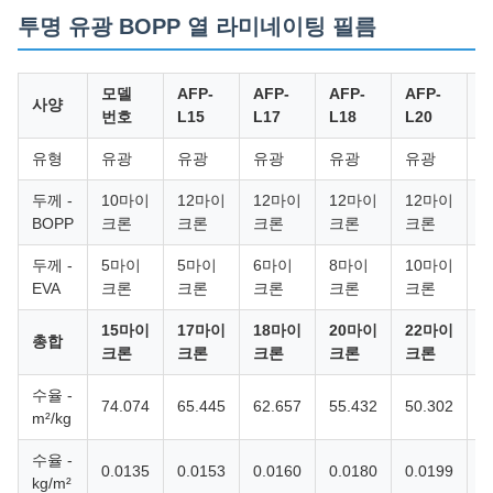
투명 유광 BOPP 열 라미네이팅 필름
모델
AFP-
AFP-
AFP-
AFP-
A
사양
번호
L15
L17
L18
L20
L
유형
유광
유광
유광
유광
유광
두께 -
10마이
12마이
12마이
12마이
12마이
1
BOPP
크론
크론
크론
크론
크론
두께 -
5마이
5마이
6마이
8마이
10마이
EVA
크론
크론
크론
크론
크론
15마이
17마이
18마이
20마이
22마이
2
총합
크론
크론
크론
크론
크론
수율 -
74.074
65.445
62.657
55.432
50.302
4
m²/kg
수율 -
0.0135
0.0153
0.0160
0.0180
0.0199
0
kg/m²