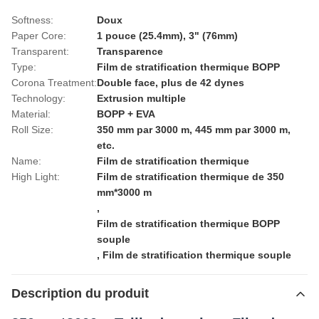
Softness:
Doux
Paper Core:
1 pouce (25.4mm), 3" (76mm)
Transparent:
Transparence
Type:
Film de stratification thermique BOPP
Corona Treatment:
Double face, plus de 42 dynes
Technology:
Extrusion multiple
Material:
BOPP + EVA
Roll Size:
350 mm par 3000 m, 445 mm par 3000 m,
etc.
Name:
Film de stratification thermique
High Light:
Film de stratification thermique de 350
mm*3000 m
,
Film de stratification thermique BOPP
souple
,
Film de stratification thermique souple
Description du produit