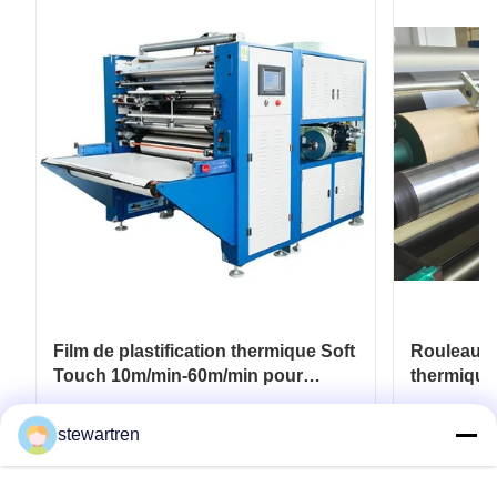
Film de plastification thermique Soft
Rouleau de
Touch 10m/min-60m/min pour
thermique
emballage souple
pour revêt
de papier
Obtenez le meilleur prix
Ob
stewartren