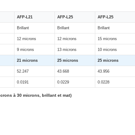
AFP-L21
AFP-L25
AFP-L25
Brillant
Brillant
Brillant
12 microns
12 microns
15 microns
9 microns
13 microns
10 microns
21 microns
25 microns
25 microns
52.247
43.668
43.956
0.0191
0.0229
0.0228
rons à 30 microns, brillant et mat)