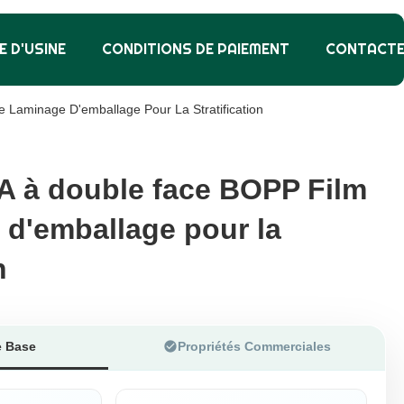
E D'USINE
CONDITIONS DE PAIEMENT
CONTACT
Laminage D'emballage Pour La Stratification
A à double face BOPP Film
A à double face BOPP Film
 d'emballage pour la
 d'emballage pour la
n
n
e Base
Propriétés Commerciales