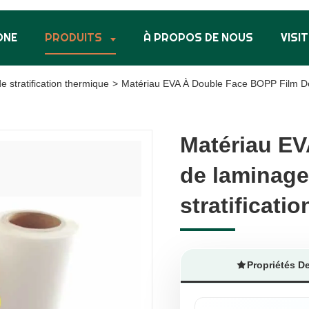
ONE
PRODUITS
À PROPOS DE NOUS
VISIT
e stratification thermique
>
Matériau EVA À Double Face BOPP Film De 
Matériau EV
Matériau EV
de laminage
de laminage
stratificatio
stratificatio
Propriétés D