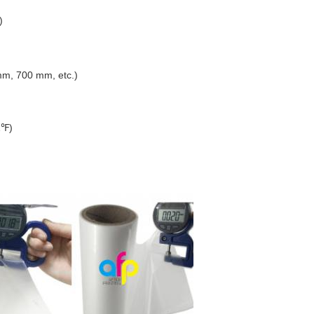
)
mm, 700 mm, etc.)
1℉)