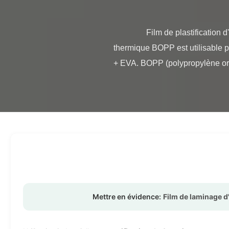
                Film de plastification d'emballage BOPP double face en matériau EVA pour la plastification Le film de plastification 
thermique BOPP est utilisable p
+ EVA. BOPP (polypropylène orien
Mettre en évidence:
Film de laminage 