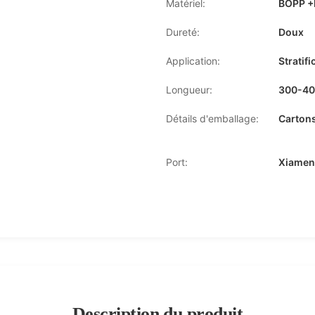
Matériel:
BOPP +
Dureté:
Doux
Application:
Stratif
Longueur:
300-4
Détails d'emballage:
Cartons
Port:
Xiamen
Description du produit