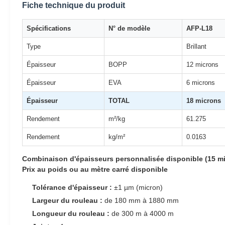
Fiche technique du produit
Spécifications
N° de modèle
AFP-L18
Type
Brillant
Épaisseur
BOPP
12 microns
Épaisseur
EVA
6 microns
Épaisseur
TOTAL
18 microns
Rendement
m²/kg
61.275
Rendement
kg/m²
0.0163
Combinaison d'épaisseurs personnalisée disponible (15 mic
Prix au poids ou au mètre carré disponible
Tolérance d'épaisseur :
±1 µm (micron)
Largeur du rouleau :
de 180 mm à 1880 mm
Longueur du rouleau :
de 300 m à 4000 m