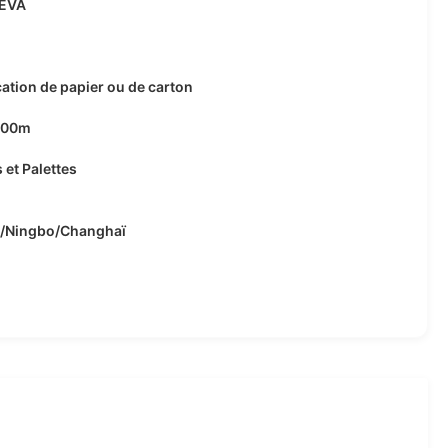
EVA
ication de papier ou de carton
000m
 et Palettes
/Ningbo/Changhaï