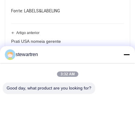
Fonte: LABELS&LABELING
Artigo anterior
Prati USA nomeia gerente
Próximo Post
stewartren
No Next Post
3:32 AM
Good day, what product are you looking for?
telefone: 0086-592-5503592
E-mail: sales@after-printing.com
Unidade 2601 n.o 13, Jinzhong Road, distrito de Huli, Xiamen,
China