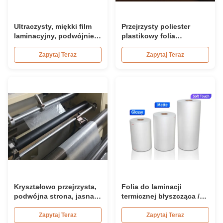
Ultraczysty, miękki film
Przejrzysty poliester
laminacyjny, podwójnie
plastikowy folia
obszernik korony
laminująca cieplnie do
laminowania papieru
Zapytaj Teraz
Zapytaj Teraz
Kryształowo przejrzysta,
Folia do laminacji
podwójna strona, jasna,
termicznej błyszcząca /
miękka folia laminacyjna
matowa, rolka 23 mikrony
termiczna BOPP
25 mikronów
Zapytaj Teraz
Zapytaj Teraz