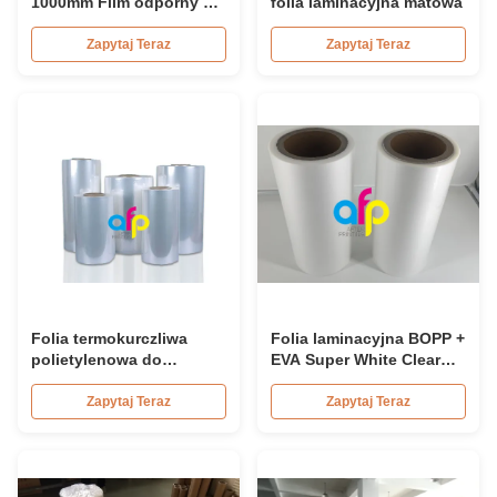
1000mm Film odporny na
folia laminacyjna matowa
zadrapania, Film
ochronny BOPP
Zapytaj Teraz
Zapytaj Teraz
Folia termokurczliwa
Folia laminacyjna BOPP +
polietylenowa do
EVA Super White Clear
ochrony tworzyw
Gloss do laminowania
sztucznych,
papieru
Zapytaj Teraz
Zapytaj Teraz
wielowarstwowa, o
niestandardowych
rozmiarach