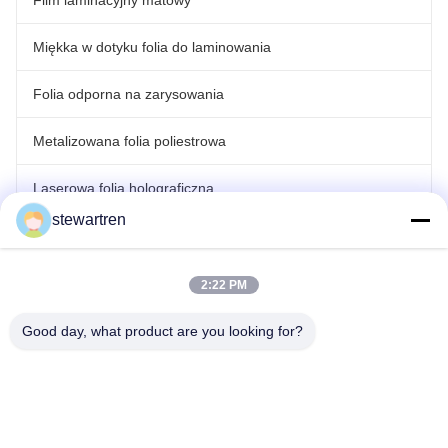
Film laminacyjny matowy
Miękka w dotyku folia do laminowania
Folia odporna na zarysowania
Metalizowana folia poliestrowa
Laserowa folia holograficzna
stewartren
rolowana folia do laminowania
2:22 PM
Good day, what product are you looking for?
teren: 0086-592-5503592
E-mail: sales@after-printing.com
Jednostka 2601, nr 13 Jinzhong Road, Dzielnica Huli, Xiamen,
Chiny