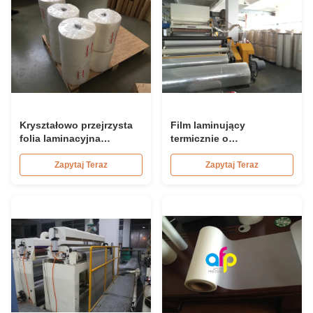
Kryształowo przejrzysta
Film laminujący
folia laminacyjna
termicznie o
termiczna 1 lub 3 cali
nieprzekraczalnej
rdzeń papieru do
zabiegu koronowej,
Zapytaj Teraz
Zapytaj Teraz
opakowań i kartonu
umożliwiający
wielokrotną ekstruzję