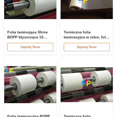
Folia laminująca Shine
Termiczna folia
BOPP błyszcząca 15
laminacyjna w rolce, folia
mikronów 18 mikronów
poliestrowa do
20 mikronów 23
laminowania materiałów
Zapytaj Teraz
Zapytaj Teraz
mikronów 25 mikronów
drukowanych w rolce
Folia laminacyjna BOPP
Termiczna folia