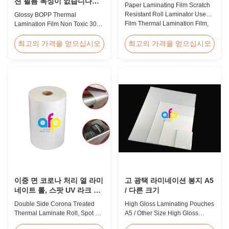
션 필름 독성이 없습니다
Paper Laminating Film Scratch
300-4000m
Resistant Roll Laminator Use
Glossy BOPP Thermal
Film Thermal Lamination Film,
Lamination Film Non Toxic 300-
Glossy / Matt Film For Paper
4000m Factory Price Glossy
Laminate We produce two types
BOPP Film For Thermal
최고의 가격을 얻으십시오
최고의 가격을 얻으십시오
of thermal lamination film based
Lamination Non-toxic, pollution-
on base film material for
free, high transparency and
different printing methods and
gloss, low static, wear
paper thickness: BOPP Thermal
resistance, long ageing of
Lamination Film and PET
corona, few defects and good
Thermal ...
tearing off. This product is
mainly used for the composition
...
이중 면 코로나 처리 열 라미
고 광택 라미네이션 봉지 A5
네이트 롤, 스팟 UV 라크 열
/ 다른 크기
필름
Double Side Corona Treated
High Gloss Laminating Pouches
Thermal Laminate Roll, Spot UV
A5 / Other Size High Gloss
Varnish Thermal Film Product
Polyester Pouch Lamination