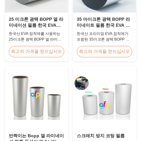
25 미크론 광택 BOPP 열 라
35 마이크론 광택 BOPP 라
미네이션 필름 한국 EVA
미네이트 필름 한국 EVA 고
2200mm
속 60m/min
한국산 EVA 접착제를 사용하는
한국산 프리미엄 EVA 접착제가
25미크론 광택 BOPP 열 라미네
포함된 35미크론 광택 BOPP 열
이션 필름, 최대 너비 2200mm,
라미네이션 필름, 폭 2200mm, 라
높은 인장 강도 ≥150 MPa, 선명
미네이팅 속도 60m/분, 광학 선명
최고의 가격을 얻으십시오
최고의 가격을 얻으십시오
한 투명성으로 문서 및 사진 보호
도 92%, 대용량 책 표지 및 출판
에 이상적입니다.
라미네이션용으로 설계되었습니
다.
반짝이는 Bopp 열 라미네이
스크래치 방지 코팅 필름