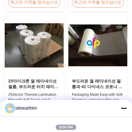
Overview Double Sides Corona
Film PET+ EVA, Size
최고의 가격을 얻으십시오
최고의 가격을 얻으십시오
Treated Thermal Lamination
A2/A3/A4/A5/A6/A7/A8/B4/B5
Film, specially designed for
Specifications Popular
optimal performance with Spot
Thickness Popular Size
UV Varnish applications.
Application Packing 60micron |
Technical Specifications
2.4mil | 240gauge 54mm *
Parameter Specification
86mm | 2.13" * 3.39" Credit Card
Material PET (Polyester) ...
100pcs/box 75micron | 3.0mil |
...
25마이크론 열 래미네이션
부드러운 열 래미네이션 필
필름, 부드러운 터치 래미네
름과 42 다이네스 코로나 치
이션 필름 롤 3 종이 코어와
료로 포장하기가 쉽습니다.
25micron Thermal Lamination
Packaging Made Easy with Soft
결합
Film with Soft Touch and 3
Thermal Lamination Film and
Paper Core This advanced
Over 42 Dynes Corona
stewartren
thermal lamination film is
Treatment Product Overview
최고의 가격을 얻으십시오
최고의 가격을 얻으십시오
engineered to enhance the
Thermal Lamination Film is a
appearance, durability, and
premium coating and laminating
functionality of printed materials.
film specifically designed for
9:06 PM
Combining high-quality
paper and paperboard