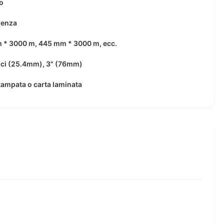
o
renza
 * 3000 m, 445 mm * 3000 m, ecc.
lici (25.4mm), 3" (76mm)
tampata o carta laminata