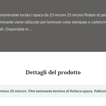
aminante viene utilizzato per laminare carta stampata o cartoncin
i. Disponibile in ...

Dettagli del prodotto
ermico 25 micron
,
Film laminante termico di finitura opaca
,
Pellico