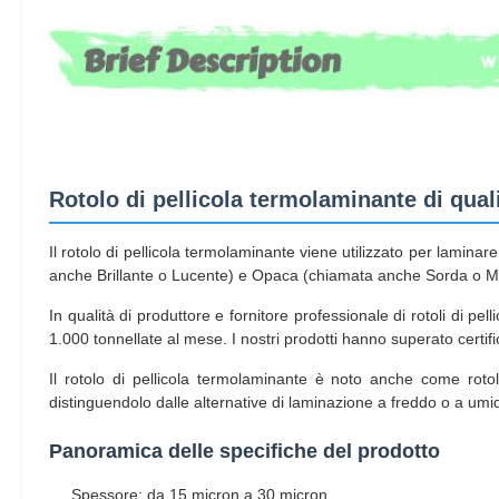
Rotolo di pellicola termolaminante di qual
Il rotolo di pellicola termolaminante viene utilizzato per laminar
anche Brillante o Lucente) e Opaca (chiamata anche Sorda o Matt
In qualità di produttore e fornitore professionale di rotoli di p
1.000 tonnellate al mese. I nostri prodotti hanno superato cert
Il rotolo di pellicola termolaminante è noto anche come rotol
distinguendolo dalle alternative di laminazione a freddo o a umi
Panoramica delle specifiche del prodotto
Spessore: da 15 micron a 30 micron