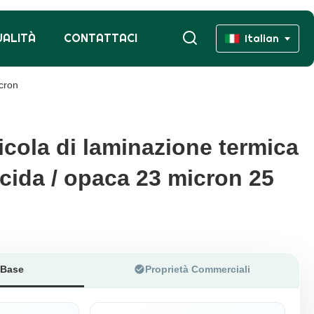
UALITÀ
CONTATTACI
Italian
icron
licola di laminazione termica
licola di laminazione termica
lucida / opaca 23 micron 25
lucida / opaca 23 micron 25
 Base
Proprietà Commerciali