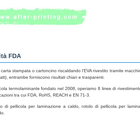
ità FDA
e carta stampata o cartoncino riscaldando l'EVA rivestito tramite macchine
), entrambe forniscono risultati chiari e trasparenti.
ellicola termolaminante fondato nel 2008, operiamo 8 linee di rivestimen
ificazioni tra cui FDA, RoHS, REACH e EN 71-3.
o di pellicola per laminazione a caldo, rotolo di pellicola per lamin
do.