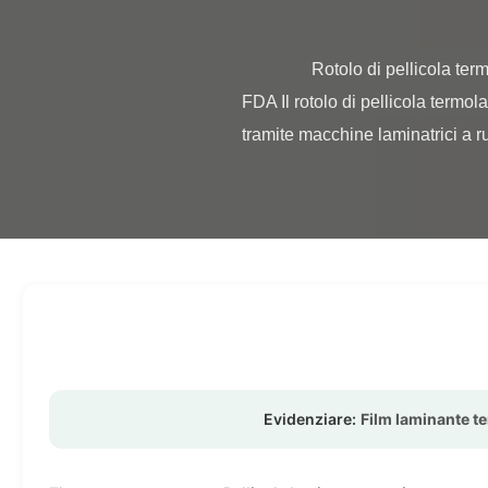
                Rotolo di pellicola termolaminante lucida / opaca da 23 micron 25 micron Rotolo di pellicola termolaminante di qualità 
FDA Il rotolo di pellicola termol
tramite macchine laminatrici a rull
Evidenziare:
Film laminante t