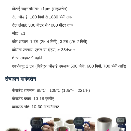
मोटाई सहनशीलता: ±1μm (माइक्रोन)
रोल चौड़ाई: 180 मिमी से 1880 मिमी तक
रोल लंबाई: 300 मीटर से 4000 मीटर तक
जोड़: ≤1
कोर आकार: 1 इंच (25.4 मिमी), 3 इंच (76.2 मिमी)
कोरोना उपचार: एकल या दोहरा, ≥ 38dyne
शेल्फ लाइफ: 9 महीने
एमओक्यू: 2 टन (मिश्रित चौड़ाई उपलब्ध 500 मिमी, 600 मिमी, 700 मिमी आदि)
संचालन मार्गदर्शन
कंपाउंड तापमान: 85℃ - 105℃ (185℉ - 221℉)
कंपाउंड दबाव: 10-18 एमपीए
कंपाउंड गति: 10-60 मीटर/मिनट