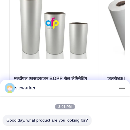
मल्टीपल एक्सट्रूज़न BOPP रोल लैमिनेटिंग
जलरोधक BOPP
फिल्म अनुकूलित मोटाई BV अनुमोदन
15 माइक्रोन
stewartren
माइक्रोन 25 
सबसे अच्छी कीमत पाएं
3:01 PM
Good day, what product are you looking for?