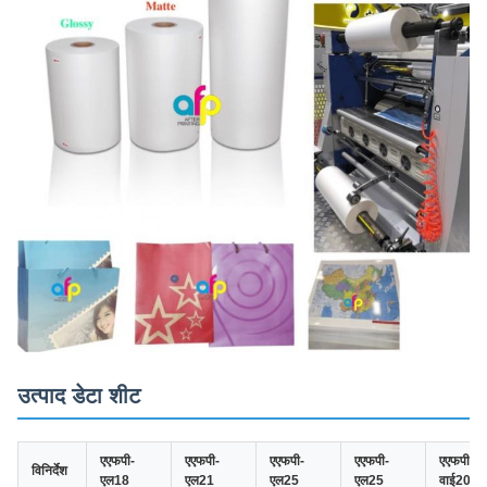
उत्पाद डेटा शीट
एएफपी-
एएफपी-
एएफपी-
एएफपी-
एएफपी-
विनिर्देश
एल18
एल21
एल25
एल25
वाई20