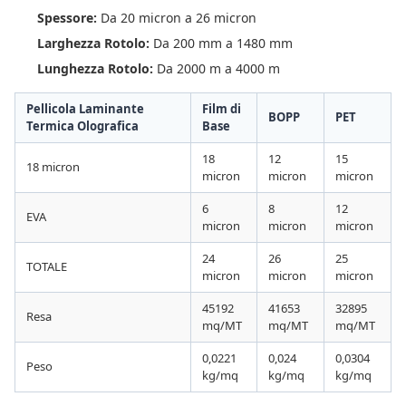
Spessore:
Da 20 micron a 26 micron
Larghezza Rotolo:
Da 200 mm a 1480 mm
Lunghezza Rotolo:
Da 2000 m a 4000 m
Pellicola Laminante
Film di
BOPP
PET
Termica Olografica
Base
18
12
15
18 micron
micron
micron
micron
6
8
12
EVA
micron
micron
micron
24
26
25
TOTALE
micron
micron
micron
45192
41653
32895
Resa
mq/MT
mq/MT
mq/MT
0,0221
0,024
0,0304
Peso
kg/mq
kg/mq
kg/mq