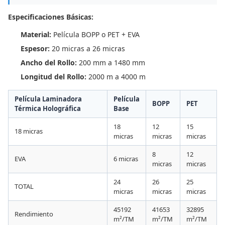
Especificaciones Básicas:
Material:
Película BOPP o PET + EVA
Espesor:
20 micras a 26 micras
Ancho del Rollo:
200 mm a 1480 mm
Longitud del Rollo:
2000 m a 4000 m
Película Laminadora
Película
BOPP
PET
Térmica Holográfica
Base
18
12
15
18 micras
micras
micras
micras
8
12
EVA
6 micras
micras
micras
24
26
25
TOTAL
micras
micras
micras
45192
41653
32895
Rendimiento
m²/TM
m²/TM
m²/TM