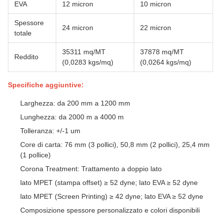
EVA
12 micron
10 micron
Spessore
24 micron
22 micron
totale
35311 mq/MT
37878 mq/MT
Reddito
(0,0283 kgs/mq)
(0,0264 kgs/mq)
Specifiche aggiuntive:
Larghezza: da 200 mm a 1200 mm
Lunghezza: da 2000 m a 4000 m
Tolleranza: +/-1 um
Core di carta: 76 mm (3 pollici), 50,8 mm (2 pollici), 25,4 mm
(1 pollice)
Corona Treatment: Trattamento a doppio lato
lato MPET (stampa offset) ≥ 52 dyne; lato EVA ≥ 52 dyne
lato MPET (Screen Printing) ≥ 42 dyne; lato EVA ≥ 52 dyne
Composizione spessore personalizzato e colori disponibili