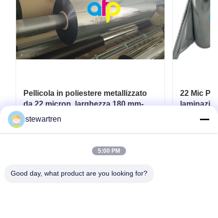
Pellicola in poliestere metallizzato
22 Mic PET
da 22 micron, larghezza 180 mm-
laminazion
1300 mm, per carta / cartone
plastica 
stewartren
Ottenga il migliore prezzo
Ott
5:00 PM
Good day, what product are you looking for?
tel: 0086-592-5503592
E-mail: sales@after-printing.com