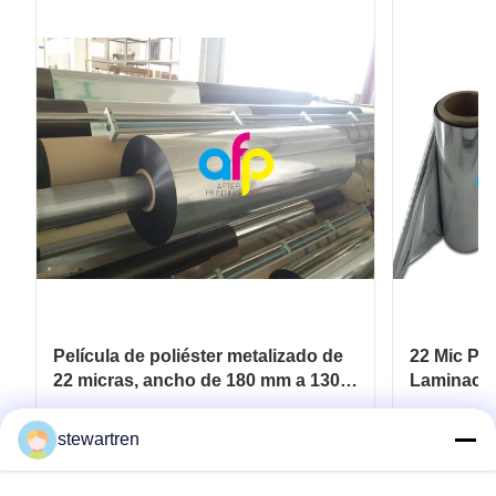
Película de poliéster metalizado de
22 Mic PET
22 micras, ancho de 180 mm a 1300
Laminació
mm, para papel / cartón
Plástico 
Consiga el mejor precio
Co
stewartren