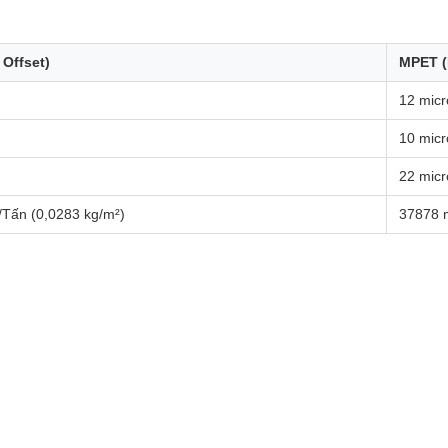
 Offset)
MPET (
n
12 micr
n
10 micr
n
22 micr
/Tấn (0,0283 kg/m²)
37878 m