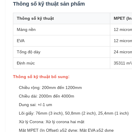
Thông số kỹ thuật sản phẩm
Thông số kỹ thuật
MPET (In
Màng nền
12 micro
EVA
12 micro
Tổng độ dày
24 micro
Định mức
35311 m²
Thông số kỹ thuật bổ sung:
Chiều rộng: 200mm đến 1200mm
Chiều dài: 2000m đến 4000m
Dung sai: +/-1 um
Lõi giấy: 76mm (3 inch), 50,8mm (2 inch), 25,4mm (1 inch)
Xử lý Corona: Xử lý corona hai mặt
Mặt MPET (In Offset) ≥52 dyne; Mặt EVA ≥52 dyne