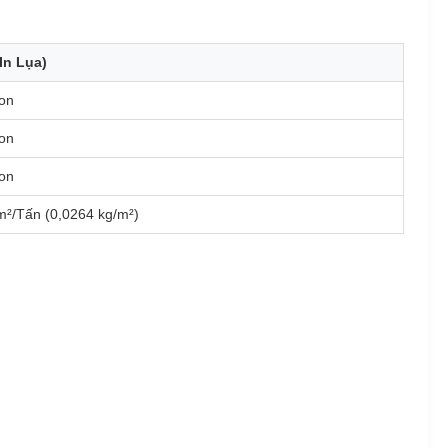
In Lụa)
on
on
on
²/Tấn (0,0264 kg/m²)