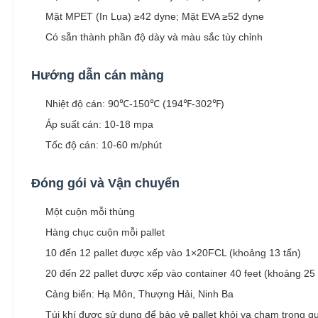
Mặt MPET (In Lụa) ≥42 dyne; Mặt EVA ≥52 dyne
Có sẵn thành phần độ dày và màu sắc tùy chỉnh
Hướng dẫn cán màng
Nhiệt độ cán: 90℃-150℃ (194℉-302℉)
Áp suất cán: 10-18 mpa
Tốc độ cán: 10-60 m/phút
Đóng gói và Vận chuyển
Một cuộn mỗi thùng
Hàng chục cuộn mỗi pallet
10 đến 12 pallet được xếp vào 1×20FCL (khoảng 13 tấn)
20 đến 22 pallet được xếp vào container 40 feet (khoảng 25 
Cảng biển: Hạ Môn, Thượng Hải, Ninh Ba
Túi khí được sử dụng để bảo vệ pallet khỏi va chạm trong qu