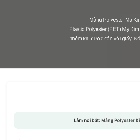
                Màng Polyester Mạ Kim Loại 25micron In được Màng Lamination Nóng Polyester Cuộn Màng Lamination Nóng 
Plastic Polyester (PET) Mạ Kim
nhôm khi được cán với giấy. Nó 
Làm nổi bật:
Màng Polyester Ki