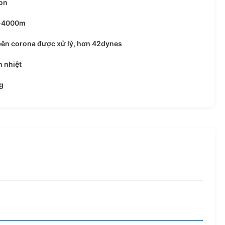
on
-4000m
bên corona được xử lý, hơn 42dynes
 nhiệt
g