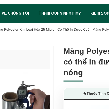
VỀ CHÚNG TÔI
THAM QUAN NHÀ MÁY
KIỂM SO
g Polyester Kim Loại Hóa 25 Micron Có Thể In Được Cuộn Màng Poly
Màng Polyes
Màng Polyes
có thể in đ
có thể in đ
nóng
nóng
Thuộc Tính 