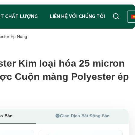
ÁT CHẤT LƯỢNG
LIÊN HỆ VỚI CHÚNG TÔI
ester Ép Nóng
ter Kim loại hóa 25 micron
ter Kim loại hóa 25 micron
ược Cuộn màng Polyester ép
ược Cuộn màng Polyester ép
Cơ Bản
Giao Dịch Bất Động Sản