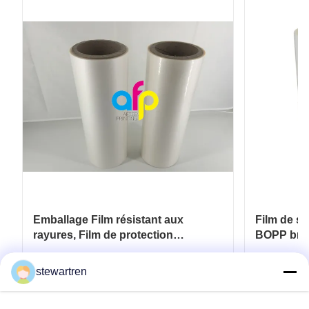
Emballage Film résistant aux
Film de st
rayures, Film de protection
BOPP brill
thermique BOPP 28 microns
rayures
Obtenez le meilleur prix
Ob
stewartren