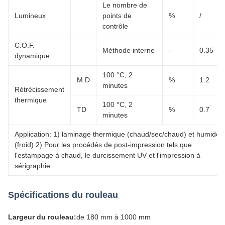
Le nombre de
Lumineux
points de
%
/
contrôle
C.O.F.
Méthode interne
-
0.35
dynamique
100 °C, 2
M.D
%
1.2
minutes
Rétrécissement
thermique
100 °C, 2
TD
%
0.7
minutes
Application: 1) laminage thermique (chaud/sec/chaud) et humide
(froid) 2) Pour les procédés de post-impression tels que
l'estampage à chaud, le durcissement UV et l'impression à
sérigraphie
Spécifications du rouleau
Largeur du rouleau:
de 180 mm à 1000 mm