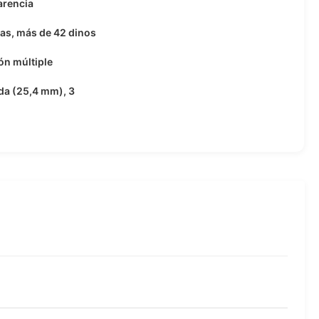
arencia
as, más de 42 dinos
ón múltiple
da (25,4 mm), 3