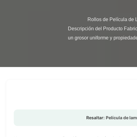
                Rollos de Película de Laminación Térmica BOPP de Transparencia Tratamiento Corona Doble Cara 15-25 Micras 
Descripción del Producto Fabric
un grosor uniforme y propiedade
Resaltar:
Película de la