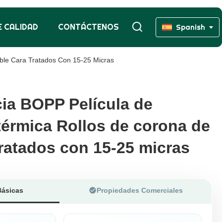
 CALIDAD
CONTÁCTENOS
Spanish
ble Cara Tratados Con 15-25 Micras
ia BOPP Película de
ia BOPP Película de
térmica Rollos de corona de
térmica Rollos de corona de
tratados con 15-25 micras
tratados con 15-25 micras
Básicas
Propiedades Comerciales