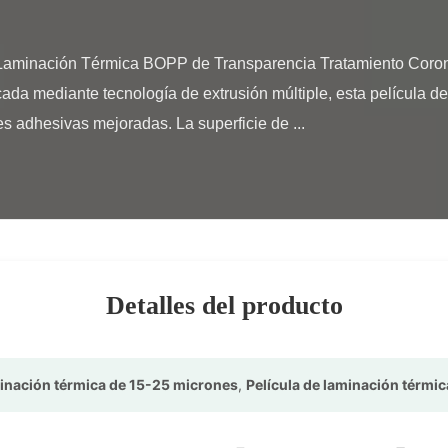
ada mediante tecnología de extrusión múltiple, esta película de
s adhesivas mejoradas. La superficie de ...

Detalles del producto
minación térmica de 15-25 micrones
,
Película de laminación térmi