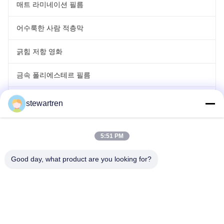
매트 라미네이션 필름
어수룩한 사람 적층막
긁힘 저항 영화
금속 폴리에스테르 필름
레이저 홀로그래프 필름
stewartren
롤 라미네이팅 영화
5:51 PM
Good day, what product are you looking for?
전화: 86-592-5503592
이메일: sales@after-printing.com
부지 2601 13 Jinzhong Road, Huli District, Xiamen, 중국