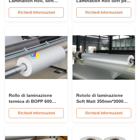
Lamination Roll, Soft
Lamination Roll Soft per
Matte Plastic Film
la laminazione e la
381mm*2000m
stampa
Richiedi Informazioni
Richiedi Informazioni
445mm*3000m
Rollo di laminazione
Rotolo di laminazione
termica di BOPP 600
Soft Matt 350mm*3000m
mm*4000 m Dimensione
445mm*3000m Estruzione
per il pacchetto
multipla
Richiedi Informazioni
Richiedi Informazioni