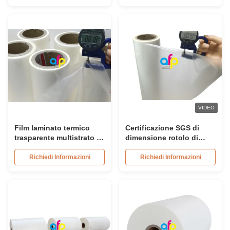
matte
VIDEO
Film laminato termico
Certificazione SGS di
trasparente multistrato in
dimensione rotolo di
BOPP PET, estrusione
pellicola opaca per
multipla
laminazione da 20 micron
Richiedi Informazioni
Richiedi Informazioni
500 mm * 3000 m