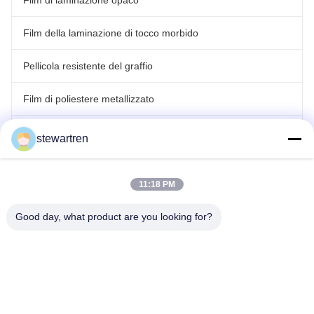
Film di laminazione opaco
Film della laminazione di tocco morbido
Pellicola resistente del graffio
Film di poliestere metallizzato
Film olografico del laser
stewartren
film di laminazione del rotolo
11:18 PM
Good day, what product are you looking for?
tel: 86-592-5503592
E-mail: sales@after-printing.com
Unità 2601 N. 13 Jinzhong Road, Distretto di Huli, Xiamen, Cina