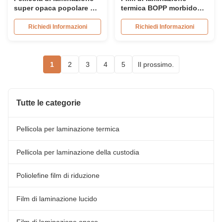
super opaca popolare per
termica BOPP morbido
copertine di libri, anima
Film di laminazione
di carta da 76 mm
opaco per vernici UV
Richiedi Informazioni
Richiedi Informazioni
1
2
3
4
5
Il prossimo.
Tutte le categorie
Pellicola per laminazione termica
Pellicola per laminazione della custodia
Poliolefine film di riduzione
Film di laminazione lucido