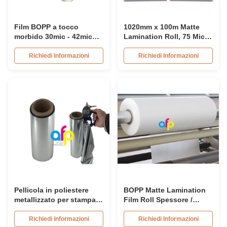
Film BOPP a tocco
1020mm x 100m Matte
morbido 30mic - 42mic
Lamination Roll, 75 Mic
Matt Lamination Roll
Bopp Film di
Laminazione Termica
Richiedi Informazioni
Richiedi Informazioni
Pellicola in poliestere
BOPP Matte Lamination
metallizzato per stampa
Film Roll Spessore /
offset/rotocalco, rotolo
Dimensioni personalizzati
per plastificazione soft
Semi trasparente
Richiedi Informazioni
Richiedi Informazioni