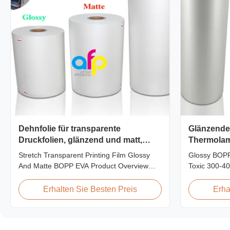
Dehnfolie für transparente
Glänzende
Druckfolien, glänzend und matt,
Thermolamin
BOPP EVA
4000 m
Stretch Transparent Printing Film Glossy
Glossy BOPP
And Matte BOPP EVA Product Overview
Toxic 300-4
Non-toxic, pollution-free, high transparency
BOPP Film F
and gloss, low static, wear resistance, long
toxic, pollut
Erhalten Sie Besten Preis
Erha
ageing of corona, few defects and good
gloss, low st
tearing off. This product is mainly used for
ageing of co
the composition of printing, bag making,
tearing off. 