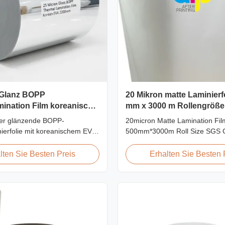
 Glanz BOPP
20 Mikron matte Laminierfo
ination Film koreanische
mm x 3000 m Rollengröße
mm
Zertifizierung
er glänzende BOPP-
20micron Matte Lamination Fil
ierfolie mit koreanischem EVA-
500mm*3000m Roll Size SGS Ce
0 mm maximale Breite, hohe
Product Overview Hot Sales C
t ≥150 MPa, ideal für den
Factory Price 20micron Matte 
lten Sie Besten Preis
Erhalten Sie Besten 
 und Fotoschutz mit
Film achieved top sales quant
r Transparenz.
18micron to 30micron matte lam
in 2017. Our competitive adva
includes offering factory pricing 