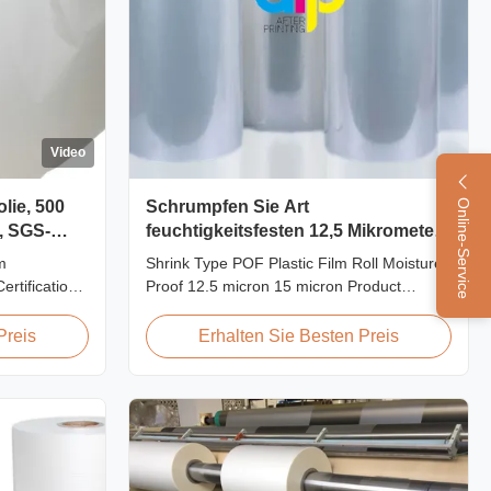
Video
lie, 500
Schrumpfen Sie Art
Online-Service
, SGS-
feuchtigkeitsfesten 12,5 Mikrometer
des POF-Plastikfilmstreifens 15
m
Shrink Type POF Plastic Film Roll Moisture
Mikrometer
rtification
Proof 12.5 micron 15 micron Product
hinese
Overview Polyolefin POF Heat Shrink Wrap
Lamination
Film is the most widely used shrink
Preis
Erhalten Sie Besten Preis
ity among
packaging material due to being cost-
ination film
effective, strong, shape-conforming and
ntage
tamper-evident. This clear, elastic film with
...
smooth texture is ...