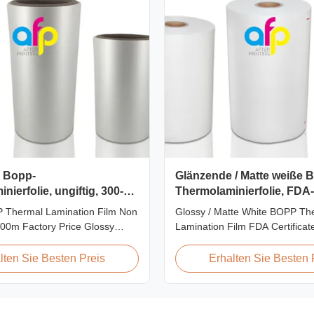
 Bopp-
Glänzende / Matte weiße 
ierfolie, ungiftig, 300-
Thermolaminierfolie, FDA-ze
 Thermal Lamination Film Non
Glossy / Matte White BOPP Th
000m Factory Price Glossy
Lamination Film FDA Certifica
or Thermal Lamination Non-
Premium Quality White BOPP 
ion-free, high transparency and
Laminating Film BOPP Thermal
lten Sie Besten Preis
Erhalten Sie Besten 
atic, wear resistance, long
Film is a plastic thin film desig
rona, few defects and good
lamination. It utilizes BOPP fil
This product is mainly used for
material layer and EVA as the h