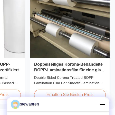
BOPP-
Doppelseitiges Korona-Behandelte
rtifiziert
BOPP-Laminationsfilm für eine glatte
Lamination
ermal
Double Sided Corona Treated BOPP
te Passed
Lamination Film For Smooth Lamination
Thermal
Product Overview Our Thermal Lamination
 Lamination
Films are manufactured using Multiple
Preis
Erhalten Sie Besten Preis
ned for paper
Extrusion technology, ensuring superior
stewartren
m as the base
finish and excellent adhesion to printed
eat-sensitive
materials. Compatible with both Hot and