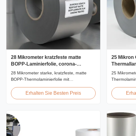
28 Mikrometer kratzfeste matte
25 Mikron
BOPP-Laminierfolie, corona-
Thermallam
behandelt
EVA 2200
28 Mikrometer starke, kratzfeste, matte
25 Mikromet
BOPP-Thermolaminierfolie mit
Thermolamin
doppelseitiger Koronabehandlung,
Kleber, 220
kundenspezifische Breite von 360 mm bis
Zugfestigkei
Erhalten Sie Besten Preis
Erha
1920 mm, Bleistifthärte ≥3H, entwickelt für
Dokumenten-
die industrielle Laminierung nach dem
kristallklare
Druck mit hervorragender Abriebfestigkeit.