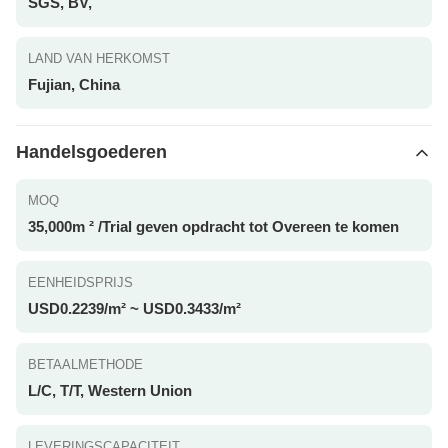
SGS, BV,
LAND VAN HERKOMST
Fujian, China
Handelsgoederen
MOQ
35,000m ² /Trial geven opdracht tot Overeen te komen
EENHEIDSPRIJS
USD0.2239/m² ~ USD0.3433/m²
BETAALMETHODE
L/C, T/T, Western Union
LEVERINGSCAPACITEIT