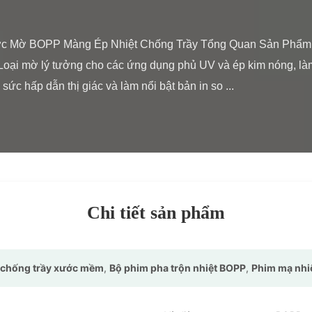
 Loại mờ lý tưởng cho các ứng dụng phủ UV và ép kim nóng, là
ức hấp dẫn thị giác và làm nổi bật bản in so ...

Chi tiết sản phẩm
 chống trầy xước mềm
,
Bộ phim pha trộn nhiệt BOPP
,
Phim mạ nhi