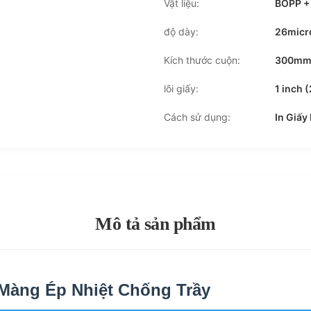
Vật liệu:
BOPP +
độ dày:
26micro
Kích thước cuộn:
300mm*
lõi giấy:
1 inch
Cách sử dụng:
In Giấy
Mô tả sản phẩm
àng Ép Nhiệt Chống Trầy