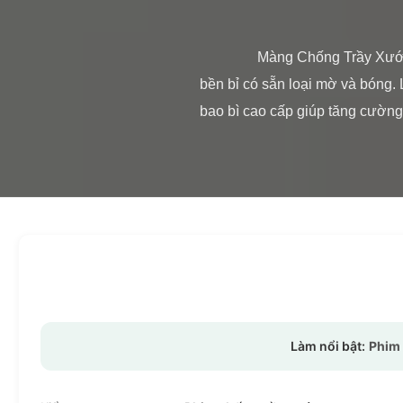
                Màng Chống Trầy Xước Mờ BOPP Màng Ép Nhiệt Chống Trầy Tổng Quan Sản Phẩm Màng ép nhiệt chống trầy xước 
bền bỉ có sẵn loại mờ và bóng.
bao bì cao cấp giúp tăng cường s
Làm nổi bật:
Phim