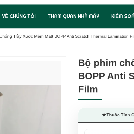
VỀ CHÚNG TÔI
THAM QUAN NHÀ MÁY
KIỂM SO
Chống Trầy Xước Mềm Matt BOPP Anti Scratch Thermal Lamination Fi
Bộ phim ch
Bộ phim ch
BOPP Anti S
BOPP Anti S
Film
Film
Thuộc Tính 