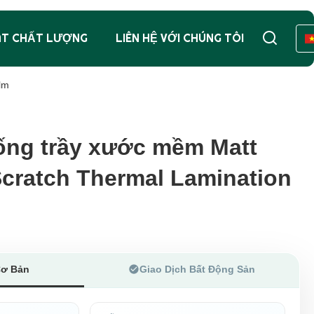
ÁT CHẤT LƯỢNG
LIÊN HỆ VỚI CHÚNG TÔI
lm
ống trầy xước mềm Matt
ống trầy xước mềm Matt
cratch Thermal Lamination
cratch Thermal Lamination
Cơ Bản
Giao Dịch Bất Động Sản