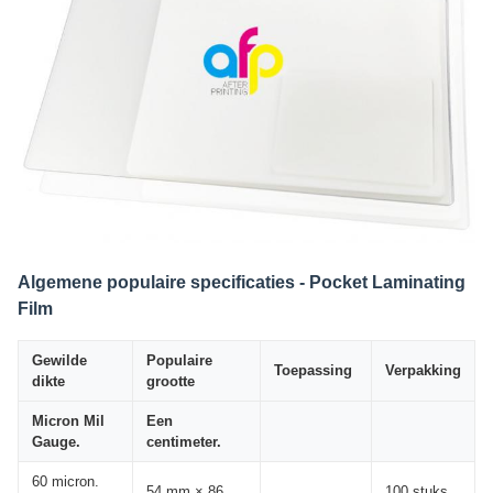
Algemene populaire specificaties - Pocket Laminating
Film
Gewilde
Populaire
Toepassing
Verpakking
dikte
grootte
Micron Mil
Een
Gauge.
centimeter.
60 micron.
54 mm × 86
100 stuks