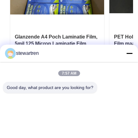
Glanzende A4 Poch Laminatie Film,
PET Holog
5mil 125 Micron Laminatie Film
Film maat 
stewartren
Krijg Beste Prijs
7:57 AM
Good day, what product are you looking for?
Tel: 0086-592-5503592
E-mail: sales@after-printing.com
Unit 2601 No. 13 Jinzhong Road, Huli District, Xiamen, China