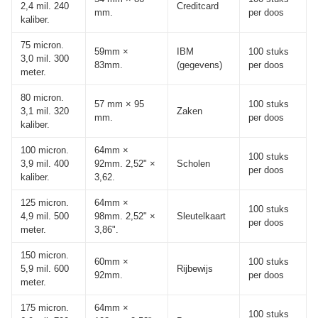
2,4 mil. 240
Creditcard
mm.
per doos
kaliber.
75 micron.
59mm ×
IBM
100 stuks
3,0 mil. 300
83mm.
(gegevens)
per doos
meter.
80 micron.
57 mm × 95
100 stuks
3,1 mil. 320
Zaken
mm.
per doos
kaliber.
100 micron.
64mm ×
100 stuks
3,9 mil. 400
92mm. 2,52" ×
Scholen
per doos
kaliber.
3,62.
125 micron.
64mm ×
100 stuks
4,9 mil. 500
98mm. 2,52" ×
Sleutelkaart
per doos
meter.
3,86".
150 micron.
60mm ×
100 stuks
5,9 mil. 600
Rijbewijs
92mm.
per doos
meter.
175 micron.
64mm ×
100 stuks