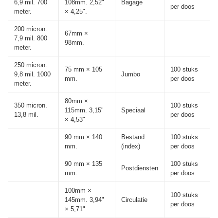
6,9 mil. 700
108mm. 2,52"
Bagage
per doos
meter.
× 4,25".
200 micron.
67mm ×
7,9 mil. 800
98mm.
meter.
250 micron.
75 mm × 105
100 stuks
9,8 mil. 1000
Jumbo
mm.
per doos
meter.
80mm ×
350 micron.
100 stuks
115mm. 3,15"
Speciaal
13,8 mil.
per doos
× 4,53"
90 mm × 140
Bestand
100 stuks
mm.
(index)
per doos
90 mm × 135
100 stuks
Postdiensten
mm.
per doos
100mm ×
100 stuks
145mm. 3,94"
Circulatie
per doos
× 5,71"