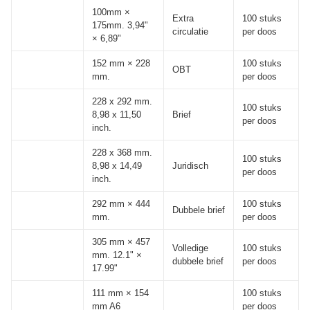
100mm ×
Extra
100 stuks
175mm. 3,94"
circulatie
per doos
× 6,89"
152 mm × 228
100 stuks
OBT
mm.
per doos
228 x 292 mm.
100 stuks
8,98 x 11,50
Brief
per doos
inch.
228 x 368 mm.
100 stuks
8,98 x 14,49
Juridisch
per doos
inch.
292 mm × 444
100 stuks
Dubbele brief
mm.
per doos
305 mm × 457
Volledige
100 stuks
mm. 12.1" ×
dubbele brief
per doos
17.99"
111 mm × 154
100 stuks
mm A6
per doos