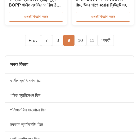
BOPP থার্মাল ল্যামিনেশন ফিল্ম 3
ফিল্ম, উভয় পাশে করোনা ট্রিটমেন্ট সহ
"কাগজের কোর এবং 350mm *
3000m রোল আকারের সাথে
এখনই জিজ্ঞাসা করুন
এখনই জিজ্ঞাসা করুন
Prev
7
8
9
10
11
পরবর্তী
সকল বিভাগ
থার্মাল ল্যামিনেশন ফিল্ম
পাউচ ল্যামিনেশন ফিল্ম
পলিওলেফিন সংকোচন ফিল্ম
চকচকে ল্যামিনেটিং ফিল্ম