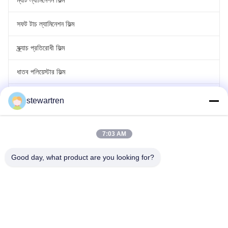
ম্যাট ল্যামিনেশন ফিল্ম
সফট টাচ ল্যামিনেশন ফিল্ম
স্ক্র্যাচ প্রতিরোধী ফিল্ম
ধাতব পলিয়েস্টার ফিল্ম
লেজার হলোগ্রাফিক ফিল্ম
stewartren
রোল স্তরিত ফিল্ম
7:03 AM
Good day, what product are you looking for?
টেল: 0086-592-5503592
ইমেইল: sales@after-printing.com
ইউনিট ২৬০১ নং ১৩ জিনঝং রোড, হুলি জেলা, ঝিয়ামেন, চীন