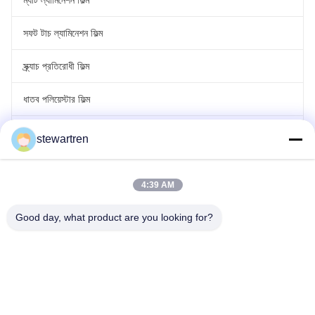
ম্যাট ল্যামিনেশন ফিল্ম
সফট টাচ ল্যামিনেশন ফিল্ম
স্ক্র্যাচ প্রতিরোধী ফিল্ম
ধাতব পলিয়েস্টার ফিল্ম
লেজার হলোগ্রাফিক ফিল্ম
stewartren
রোল স্তরিত ফিল্ম
4:39 AM
Good day, what product are you looking for?
টেল: 0086-592-5503592
ইমেইল: sales@after-printing.com
ইউনিট ২৬০১ নং ১৩ জিনঝং রোড, হুলি জেলা, ঝিয়ামেন, চীন