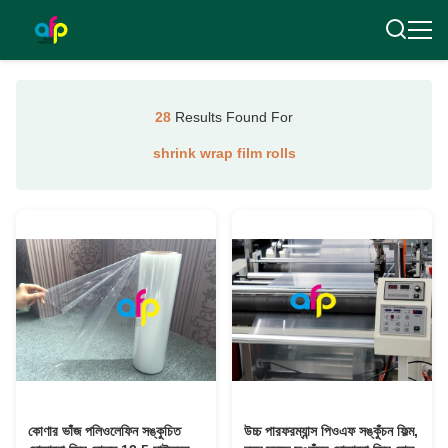
28
Results Found For
shrink wrap film rolls
কোণার ভাঁজ পলিওলেফিন সঙ্কুচিত
উচ্চ পারফরম্যান্স পিওএফ সঙ্কুঁচন ফিল্ম,