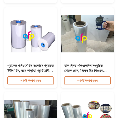
প্যাকেজ পলিওলেফিন সংকোচন প্যাকেজ
হাফ স্লিভ পলিওলেফিন সঙ্কুচিত
টিউব ফিল্ম, নরম আর্দ্রতা প্রতিরোধী
মোড়ক রোল, সিঙ্গেল উড পিওএফ
কেন্দ্রের ভাঁজ সংকোচন ফিল্ম
প্লাস্টিক ফিল্ম
এখনই জিজ্ঞাসা করুন
এখনই জিজ্ঞাসা করুন