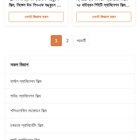
ফিল্ম, সিঙ্গেল উড পিওএফ সঙ্কুচন ফিল্ম
৭৫ মাইক্রন পিইটি ল্যামিনেশন ফিল্ম
রোল ৩০ মাইক্রন
রোল
এখনই জিজ্ঞাসা করুন
এখনই জিজ্ঞাসা করুন
1
2
পরবর্তী
সকল বিভাগ
থার্মাল ল্যামিনেশন ফিল্ম
পাউচ ল্যামিনেশন ফিল্ম
পলিওলেফিন সংকোচন ফিল্ম
চকচকে ল্যামিনেটিং ফিল্ম