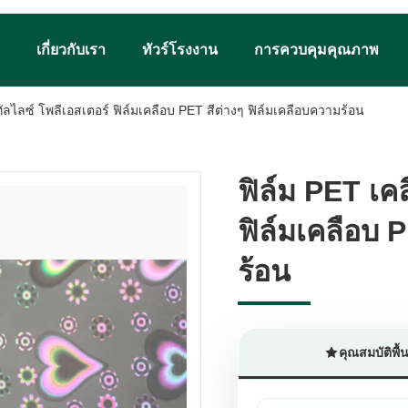
เกี่ยวกับเรา
ทัวร์โรงงาน
การควบคุมคุณภาพ
ัลไลซ์ โพลีเอสเตอร์ ฟิล์มเคลือบ PET สีต่างๆ ฟิล์มเคลือบความร้อน
ฟิล์ม PET เค
ฟิล์ม PET เค
ฟิล์มเคลือบ 
ฟิล์มเคลือบ 
ร้อน
ร้อน
คุณสมบัติพื