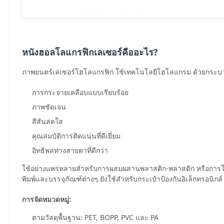
หนังฮอลโลแกรฟิกเลเซอร์คืออะไร?
ภาพยนตร์เลเซอร์โฮโลแกรฟิก ใช้เทคโนโลยีโฮโลแกรม ด้วยกระ
การกระจายเคลือบแบบเรียบร้อย
ภาพชัดเจน
สีสันสดใส
คุณสมบัติการติดแน่นที่ดีเยี่ยม
อิทธิพลทางสายตาที่ดีกว่า
ใช้อย่างแพร่หลายสําหรับการผสมผสานพลาสติก-พลาสติก หรือการใช
พิมพ์และบรรจุภัณฑ์ต่างๆ.ยังใช้สําหรับกระเป๋าป้องกันอิเล็กทรอนิก
การจัดหมวดหมู่:
ตามวัสดุพื้นฐาน: PET, BOPP, PVC และ PA