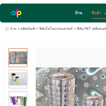
บ้าน
สินค้า
บ้าน
>
ผลิตภัณฑ์
>
ฟิล์มโฮโลแกรมเลเซอร์
>
ฟิล์ม PET เคลือบเมท