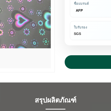
ชื่อแบรนด์
AFP
ใบรับรอง
SGS
สรุปผลิตภัณฑ์