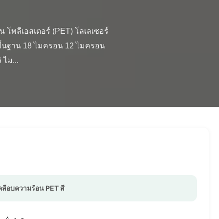
พื้นฐาน 18 ไมครอน 12 ไมครอน 
ม...

เคลือบความร้อน PET สี