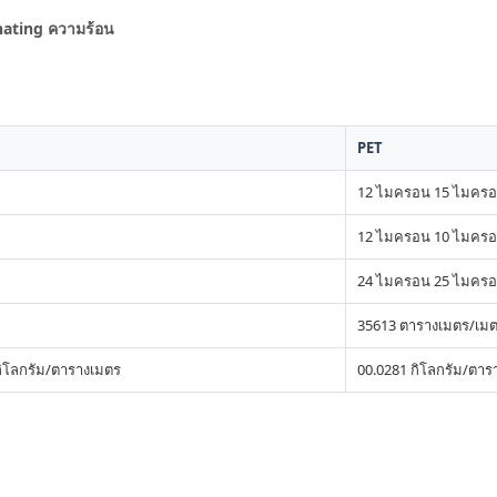
nating ความร้อน
PET
12 ไมครอน 15 ไมคร
12 ไมครอน 10 ไมคร
24 ไมครอน 25 ไมคร
35613 ตารางเมตร/เม
กิโลกรัม/ตารางเมตร
00.0281 กิโลกรัม/ตาร