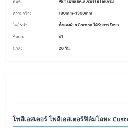
พิมพ์:
PET เมทัลลิคเลเซอร์โฮโลแกรม
ความกว้าง:
180mm-1300mm
โคโรน่า:
ทั้งสองฝ่าย Corona ได้รับการรักษา
ข้อต่อ:
≤1
นำส่ง:
20 วัน
โพลีเอสเตอร์ โพลีเอสเตอร์ฟิล์มโลหะ C