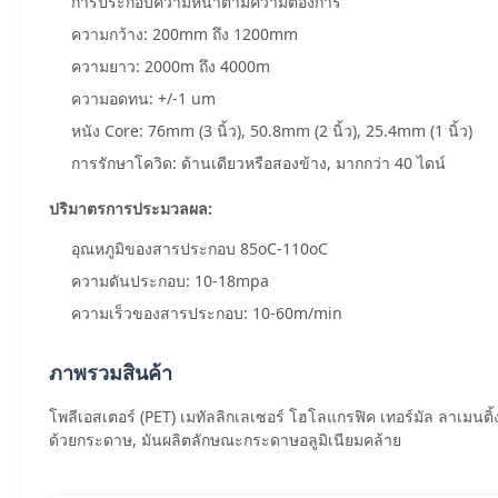
การประกอบความหนาตามความต้องการ
ความกว้าง: 200mm ถึง 1200mm
ความยาว: 2000m ถึง 4000m
ความอดทน: +/-1 um
หนัง Core: 76mm (3 นิ้ว), 50.8mm (2 นิ้ว), 25.4mm (1 นิ้ว)
การรักษาโควิด: ด้านเดียวหรือสองข้าง, มากกว่า 40 ไดน์
ปริมาตรการประมวลผล:
อุณหภูมิของสารประกอบ 85oC-110oC
ความดันประกอบ: 10-18mpa
ความเร็วของสารประกอบ: 10-60m/min
ภาพรวมสินค้า
โพลีเอสเตอร์ (PET) เมทัลลิกเลเซอร์ โฮโลแกรฟิค เทอร์มัล ลาเมนติ
ด้วยกระดาษ, มันผลิตลักษณะกระดาษอลูมิเนียมคล้าย