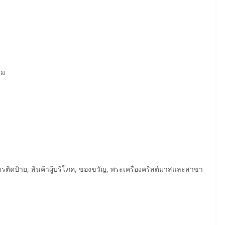
รม
ดป้าย, สินค้าผู้บริโภค, ของขวัญ, พระเครื่องคริสต์มาสและสาขา