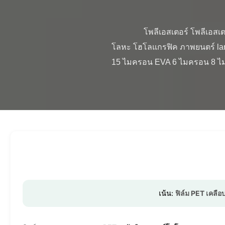
                โพลีเอสเตอร์ โพลีเอสเตอร์ฟิล์มโลหะ Custom หลายสี PET ภาพยนตร์การละลายความร้อน โพลีเอสเตอร์ (PET) โลเลเซอร์
โลหะ โฮโลแกรฟิค ภาพยนตร์ lam
15 ไมครอน EVA 6 ไมครอน 8 ไม
เน้น:
ฟิล์ม PET เคลือ