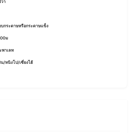
ีวา
อบกระดาษหรือกระดาษแข็ง
000ม
ละพาเลท
ิน/หนิงโป/เซี่ยงไฮ้