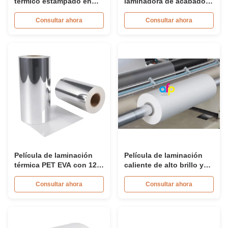
térmico estampado en
laminadora de acabado
caliente, película
térmico mate para
laminadora térmica
estampación en caliente /
Consultar ahora
Consultar ahora
blanda A3 A4 5R 4R 3R
UV de punto
Película de laminación
Película de laminación
térmica PET EVA con 12
caliente de alto brillo y
meses de vida útil
mate para la industria de
Estampado en caliente
impresión
Consultar ahora
Consultar ahora
Aplicable y dureza suave
para la protección de la
superficie