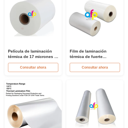
Película de laminación
Film de laminación
térmica de 17 micrones -
térmica de fuerte
250 micrones Suavidad
adhesión Film de fusión
para UV selectivo /
en caliente Alta tensión
Consultar ahora
Consultar ahora
Estampado en caliente
superficial