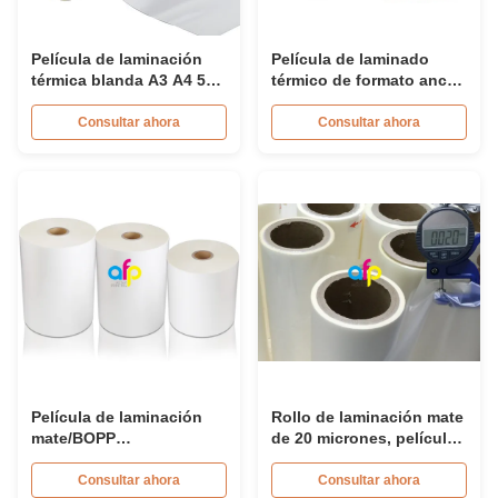
Película de laminación
Película de laminado
térmica blanda A3 A4 5R
térmico de formato ancho
4R 3R Película BOPP
rápido para impresión
Rollo Estampado en
comercial de marca
Consultar ahora
Consultar ahora
caliente
Película de laminación
Rollo de laminación mate
mate/BOPP
de 20 micrones, película
térmica/película de
plástica mate suave de
laminación seca para
381 mm * 2000 m 445 mm
Consultar ahora
Consultar ahora