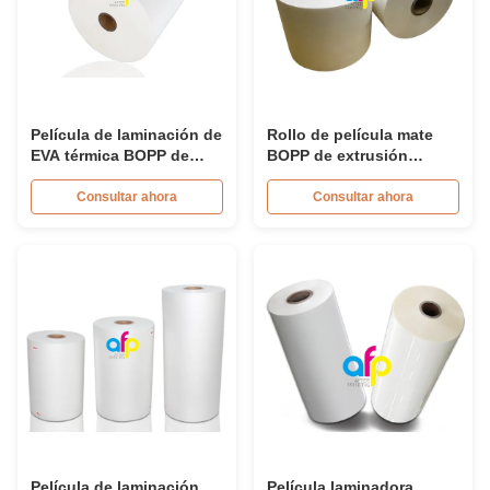
Película de laminación de
Rollo de película mate
EVA térmica BOPP de
BOPP de extrusión
doble cara Certificación
múltiple 381 mm*2000 m
ROHS
445 mm*3000 m
Consultar ahora
Consultar ahora
Película de laminación
Película laminadora