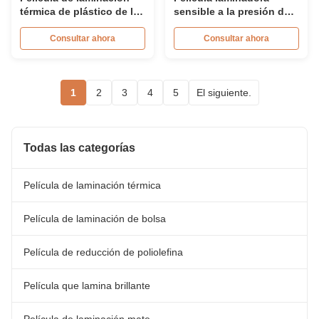
térmica de plástico de la
sensible a la presión de
FDA para laminar
núcleo de 3 pulgadas,
impresión post-prensa
película de poliéster PET
Consultar ahora
Consultar ahora
suave
1
2
3
4
5
El siguiente.
Todas las categorías
Película de laminación térmica
Película de laminación de bolsa
Película de reducción de poliolefina
Película que lamina brillante