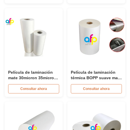
papel o plástico
* 3000 m
Película de laminación
Película de laminación
mate 30micron 35micron
térmica BOPP suave mate
para el consumo de
para barniz UV
envases de lujo
Consultar ahora
Consultar ahora