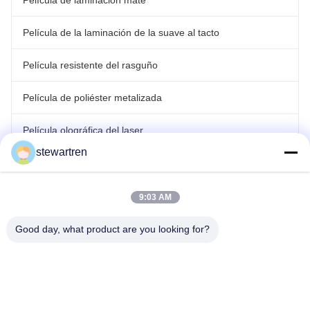
Película de laminación mate
Película de la laminación de la suave al tacto
Película resistente del rasguño
Película de poliéster metalizada
Película olográfica del laser
stewartren
película que lamina del rollo
9:03 AM
Good day, what product are you looking for?
Tel: 0086-592-5503592
Correo electrónico: sales@after-printing.com
Unidad 2601 No. 13 Jinzhong Road, Distrito de Huli, Xiamen,
China