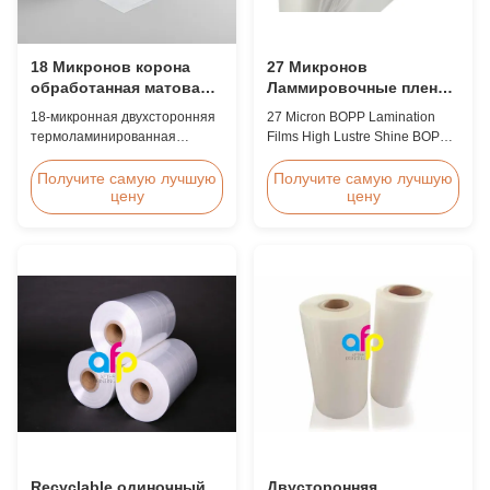
18 Микронов корона
27 Микронов
обработанная матовая
Ламмировочные пленки
ПЭТ-ламинированная
BOPP
18-микронная двухсторонняя
27 Micron BOPP Lamination
пленка для
термоламинированная
Films High Lustre Shine BOPP
удостоверений
матовая ПЭТ-пленка,
Thermal Glossy Laminating Film
личности
обработанная коронным
27micron BOPP Thermal
Получите самую лучшую
Получите самую лучшую
цену
цену
разрядом, с высокой
Lamination Film is an
прочностью на разрыв ≥150
environmental material which
МПа, специально
enhances the finished item's
разработанная для защиты
value through high transparency
удостоверений личности,
and super luster finish. It
бейджей и удостоверений, с
prevents lamination from being
превосходным сцеплением и
pressed, bubbled, and ...
долговечностью.
Recyclable одиночный
Двусторонняя